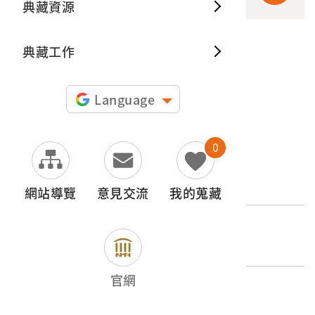
典藏資源
典藏出
典藏工作
申請授權
圖片授權聲明：
Language
0
文物名稱
大崗山超峯寺
網站導覽
意見交流
我的蒐藏
登錄號
2004.020.0109.0068
官網
類別
圖書文獻類 > 照片與相簿 > 名勝史蹟