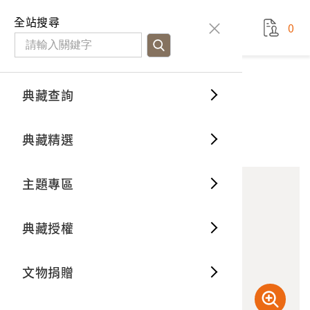
國立臺灣歷史博物館
查
全站搜尋
0
藏品檢
特色館
臺灣與
空間篇
申請說
捐贈流
Open D
典藏概
典藏查詢
藏品資料
典藏查詢
分類瀏
重要古
看得見
時間篇
操作指
我要捐
3D數位
典藏制
大崗山超峯寺
典藏精選
10
意見回饋
加入蒐藏
一般古
藏品故
人間篇
開始申
常見問
電子書
文物典
主題專區
世界記
影音專
案件進
典藏網
保存維
典藏授權
熱門藏
常見問
典藏空
文物捐贈
典藏專