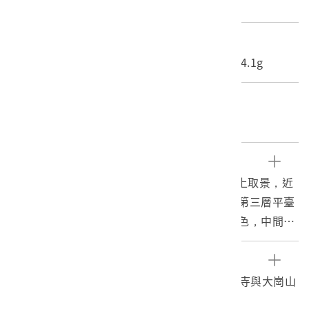
照片
尺寸/重量
長度(X軸):16.5cm 寬度(Y軸):12.1cm 重量:4.1g
關鍵字
阿蓮、三寶塔、觀音、佛寺
文物描述
1.本物件為大崗山超峰寺的照片。照片由下往上取景，近
景有三階平臺，照片左側可見階梯，寺廟立於第三層平臺
上。照片所見為超峰寺的三基大塔，塔身為白色，中間的
五層塔是普同塔，左右的三層塔為報恩塔和蓮花塔。照片
左上角有以黑色墨筆直寫之「大崗山超峯寺」等字。
參考資料
2.大崗山超峰寺位於今高雄市阿蓮區，主祀觀音菩薩。其
江燦騰，1994。高雄佛教大法派的崛起--超峰寺與大崗山
草創於1763年。清末日治初期一度衰微，1905年由近代
派，中國佛教，38（1）：30-34。