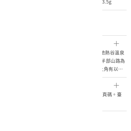
長度(X軸):16.5cm 寬度(Y軸):12.1cm 重量:3.5g
關鍵字
硫磺、溫泉
文物描述
1.本物件為北投地熱谷的黑白照片。照片可見地熱谷溫泉
水及冒出的蒸氣，周圍的山是大屯山。照片右半部山路為
現今之溫泉路。照片左上方有1棟建築物。左上角有以墨
筆書寫的「北投溫泉」字樣。
2.北投溫泉自西元1896年大阪人平田源吾開設天狗庵旅
參考資料
館，將溫泉帶入了經濟發展的商業活動後，1901年淡水線
臺灣教育會，1934。臺灣教材寫真集解說，無頁碼。臺
道路開通，促使北投溫泉旅館開始行業興起。
北：臺灣教育會。
編目者
委託編目-社團法人臺灣歷史學會05