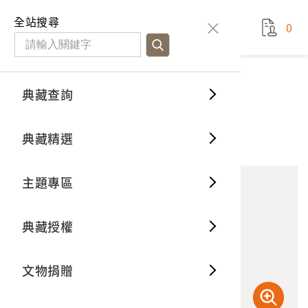
國立臺灣歷史博物館
查
全站搜尋
0
藏品檢
特色館
臺灣與
空間篇
申請說
捐贈流
Open D
典藏概
典藏查詢
藏品資料
典藏查詢
分類瀏
重要古
看得見
時間篇
操作指
我要捐
3D數位
典藏制
北投地熱谷
典藏精選
10
意見回饋
加入蒐藏
一般古
藏品故
人間篇
開始申
常見問
電子書
文物典
主題專區
世界記
影音專
案件進
典藏網
保存維
典藏授權
熱門藏
常見問
典藏空
文物捐贈
典藏專