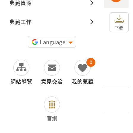
典藏資源
典藏出
典藏工作
申請授權
下載
圖片授權聲明：
Language
0
文物名稱
北投地熱谷
網站導覽
意見交流
我的蒐藏
登錄號
2004.020.0109.0023
官網
類別
圖書文獻類 > 照片與相簿 > 名勝史蹟