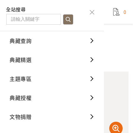
國立臺灣歷史博物館
查
全站搜尋
0
藏品檢
特色館
臺灣與
空間篇
申請說
捐贈流
Open D
典藏概
典藏查詢
藏品資料
典藏查詢
分類瀏
重要古
看得見
時間篇
操作指
我要捐
3D數位
典藏制
臺北市榮町道路
典藏精選
11
意見回饋
加入蒐藏
一般古
藏品故
人間篇
開始申
常見問
電子書
文物典
主題專區
世界記
影音專
案件進
典藏網
保存維
典藏授權
熱門藏
常見問
典藏空
文物捐贈
典藏專