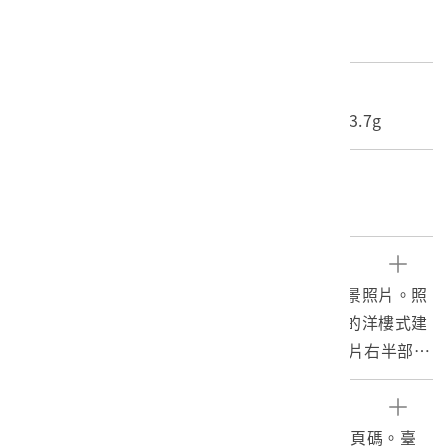
材質
照片
尺寸/重量
長度(X軸):16.6cm 寬度(Y軸):12.1cm 重量:3.7g
關鍵字
總督府、新公園、衡陽路、臺北公園
文物描述
本物件為臺北市榮町通（今衡陽路）之黑白街景照片。照
片中央由近至遠是街道，街道兩側為依次排列的洋樓式建
築，建築多為2至3層樓高，有亭仔腳貫通，照片右半部所
見尖塔為總督府背面高塔；街道有許多腳踏車及人力車或
停放、或騎乘，最遠處為臺北新公園。照片正上方有以墨
參考資料
筆書寫之「榮町通リ」字樣。
臺灣教育會，1934。臺灣教材寫真集解說，無頁碼。臺