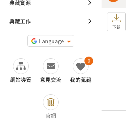
典藏資源
典藏出
典藏工作
申請授權
下載
圖片授權聲明：
Language
0
文物名稱
臺北市榮町道路
網站導覽
意見交流
我的蒐藏
登錄號
2004.020.0109.0014
官網
類別
圖書文獻類 > 照片與相簿 > 經濟產業