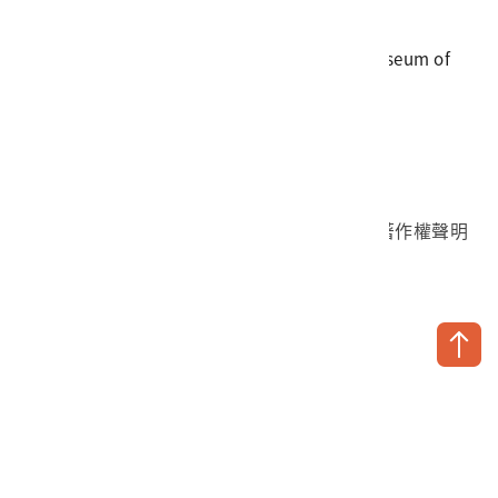
地址
709025 臺南市安南區長和路一段250號
國立臺灣歷史博物館 著作權所有 © National Museum of
Taiwan History. All Rights reserved.
首頁於2023年12月更版
國立臺灣歷史博物館 Facebook 粉絲頁
國立臺灣歷史博物館 IG
國立臺灣歷史博物館 YouTube 頻道
問卷調查
個資保護
網路著作權聲明
隱私權宣告
網路安全政策