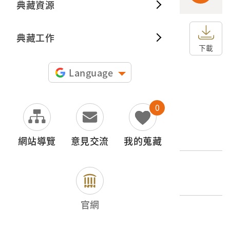
典藏資源
典藏出
典藏工作
申請授權
下載
圖片授權聲明：
Language
0
文物名稱
泰雅族薩拉矛社
網站導覽
意見交流
我的蒐藏
外文名稱
タイヤルの一派
官網
登錄號
2004.020.0109.0036