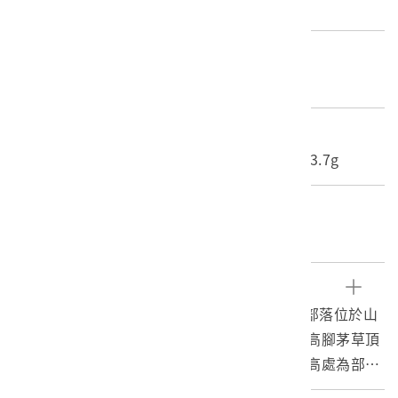
不詳
材質
照片
尺寸/重量
長度(X軸):16.5cm 寬度(Y軸):11.9cm 重量:3.7g
關鍵字
原住民、撒拉矛警察官吏派出所、理蕃政策
文物描述
1.本物件為泰雅族薩拉矛社部落的黑白照片。部落位於山
谷。照片近景為旱田和草地，地上建有十幾棟高腳茅草頂
木造建築，照片右下角可見道路；照片中間較高處為部落
中心，可見密集的建築，其中中央的現代化建築，為薩拉