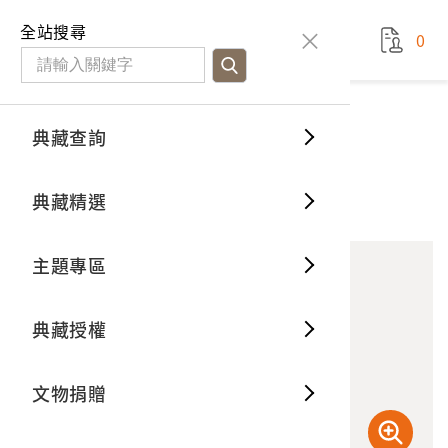
國立臺灣歷史博物館
查
全站搜尋
0
藏品檢
特色館
臺灣與
空間篇
申請說
捐贈流
Open D
典藏概
典藏查詢
藏品資料
典藏查詢
分類瀏
重要古
看得見
時間篇
操作指
我要捐
3D數位
典藏制
泰雅族薩拉矛社
典藏精選
10
意見回饋
加入蒐藏
一般古
藏品故
人間篇
開始申
常見問
電子書
文物典
主題專區
世界記
影音專
案件進
典藏網
保存維
典藏授權
熱門藏
常見問
典藏空
文物捐贈
典藏專