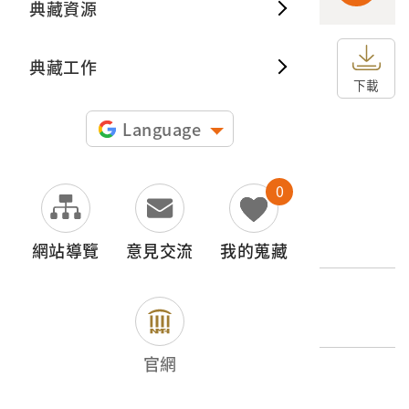
典藏資源
典藏出
典藏工作
申請授權
下載
圖片授權聲明：
Language
0
文物名稱
花蓮港神社
網站導覽
意見交流
我的蒐藏
登錄號
2004.020.0109.0027
官網
類別
圖書文獻類 > 照片與相簿 > 名勝史蹟