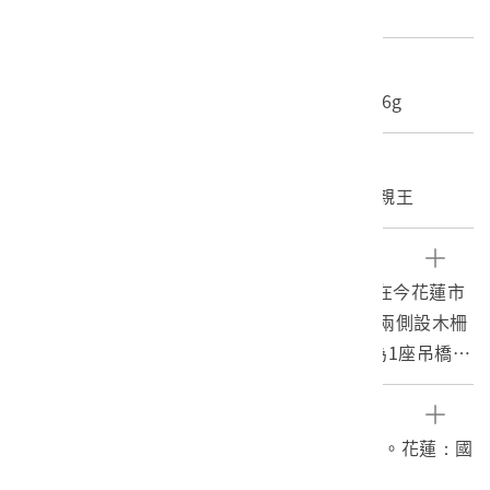
照片
尺寸/重量
長度(X軸):16.4cm 寬度(Y軸):12cm 重量:3.6g
關鍵字
神道教、忠烈祠、鳥居、宮橋、北白川宮能久親王
文物描述
1.本物件為花蓮港神社的黑白照片。拍攝位置在今花蓮市
林森路末端。照片右側近景為第一鳥居，鳥居兩側設木柵
欄，鳥居前可見2座石燈籠。進入第一鳥居後為1座吊橋
（今尚志橋），跨越美崙溪，吊橋兩端各有1座白色塔
架，近景處塔架上方可見由右而左橫寫「宮の橋」。越過
參考資料
吊橋為石階梯，階梯兩側並列十數座石燈籠；階梯頂端為
黃家榮，2015。日治時期花蓮港廳之神社研究。花蓮：國
第二鳥居，進入鳥居可見大殿。神社背景為美崙山。照片
立東華大學臺灣文化學系碩士論文。