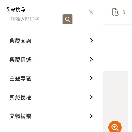
國立臺灣歷史博物館
查
全站搜尋
0
藏品檢
特色館
臺灣與
空間篇
申請說
捐贈流
Open D
典藏概
典藏查詢
藏品資料
典藏查詢
分類瀏
重要古
看得見
時間篇
操作指
我要捐
3D數位
典藏制
花蓮港神社
典藏精選
10
意見回饋
加入蒐藏
一般古
藏品故
人間篇
開始申
常見問
電子書
文物典
主題專區
世界記
影音專
案件進
典藏網
保存維
典藏授權
熱門藏
常見問
典藏空
文物捐贈
典藏專