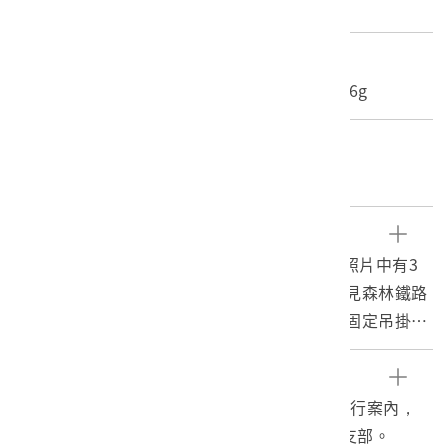
照片
尺寸/重量
長度(X軸):16cm 寬度(Y軸):11.1cm 重量:3.6g
關鍵字
阿里山、林場、檜木
文物描述
1.本物件為阿里山林場工人作業的黑白照片。照片中有3
名工人正在將木頭吊掛上運材列車，左下角可見森林鐵路
的軌道。照片右方前景的木柱是集材柱，用來固定吊掛作
業；照片右側較遠處有1個瞭望臺，有1人正在觀看作業情
況。
參考資料
2.日治時期阿里山與太平山、八仙山並稱為三大林場。為
臺灣總督府交通局鐵道部，1942。臺灣鐵道旅行案內，
取得阿里山森林資源，1904年，臺灣總督府即有計畫以官
頁：109。臺北市：社團法人東亞旅行社臺灣支部。