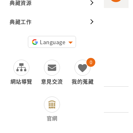
典藏資源
典藏出
典藏工作
申請授權
圖片授權聲明：
Language
0
文物名稱
阿里山林場
網站導覽
意見交流
我的蒐藏
登錄號
2004.020.0109.0058
官網
類別
圖書文獻類 > 照片與相簿 > 經濟產業