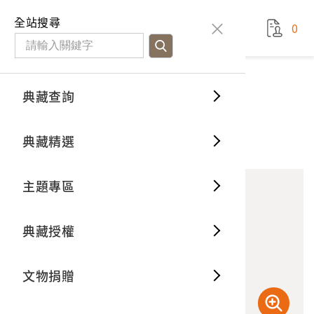
國立臺灣歷史博物館
查
全站搜尋
0
藏品檢
特色館
臺灣與
空間篇
申請說
捐贈流
Open D
典藏概
典藏查詢
藏品資料
典藏查詢
分類瀏
重要古
看得見
時間篇
操作指
我要捐
3D數位
典藏制
阿里山林場
典藏精選
10
意見回饋
加入蒐藏
一般古
藏品故
人間篇
開始申
常見問
電子書
文物典
主題專區
世界記
影音專
案件進
典藏網
保存維
典藏授權
熱門藏
常見問
典藏空
文物捐贈
典藏專