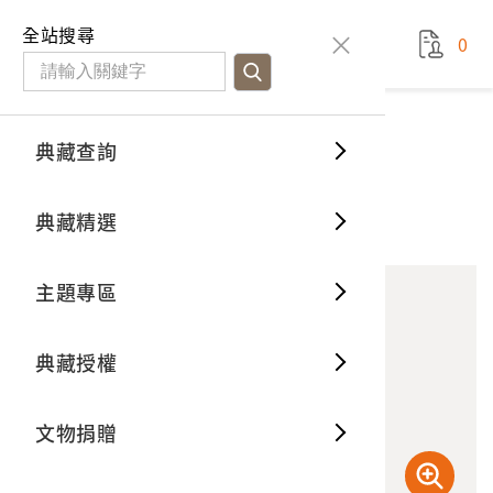
國立臺灣歷史博物館
查
全站搜尋
0
藏品檢
特色館
臺灣與
空間篇
申請說
捐贈流
Open D
典藏概
典藏查詢
藏品資料
典藏查詢
分類瀏
重要古
看得見
時間篇
操作指
我要捐
3D數位
典藏制
艋舺龍山寺
典藏精選
10
意見回饋
加入蒐藏
一般古
藏品故
人間篇
開始申
常見問
電子書
文物典
主題專區
世界記
影音專
案件進
典藏網
保存維
典藏授權
熱門藏
常見問
典藏空
文物捐贈
典藏專