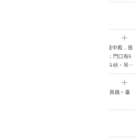
關鍵字
觀音佛祖、萬華
文物描述
1.本物件為艋舺龍山寺的黑白照片。照片主景是中殿，造
在石造臺基上，前方有突出的月臺，利於參拜；門口有6
根龍柱；屋頂為「歇山重簷式」，簷下有木雕斗栱、吊筒
等裝飾。照片左端可見後殿一角；右端建築為東廂。照片
左上角有以墨筆書寫之「龍山寺」字樣。
參考資料
2.艋舺龍山寺建於西元1738年，為泉州三邑人所建，後歷
臺灣教育會，1934。臺灣教材寫真集解說，無頁碼。臺
經1815年大地震與1867年暴風雨侵擾，皆有重新修建，
北：臺灣教育會。
而今日之規模則要等到1919年之修建完成後才出現，其主
祀為觀世音菩薩，但實為佛、道、儒三教合一的廟宇，艋
編目者
舺龍山寺另外還與艋舺清水巖跟大龍峒保安宮合稱臺北三
委託編目-社團法人臺灣歷史學會05
大廟門，現為國定古蹟。