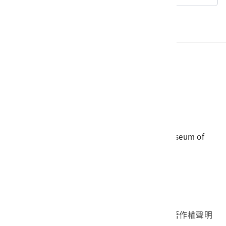
電話
06-3568889
傳真
06-3564981
地址
709025 臺南市安南區長和路一段250號
國立臺灣歷史博物館 著作權所有 © National Museum of
Taiwan History. All Rights reserved.
首頁於2023年12月更版
國立臺灣歷史博物館 Facebook 粉絲頁
國立臺灣歷史博物館 IG
國立臺灣歷史博物館 YouTube 頻道
問卷調查
個資保護
網路著作權聲明