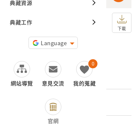
典藏資源
典藏出
典藏工作
申請授權
下載
圖片授權聲明：
Language
0
文物名稱
艋舺龍山寺
網站導覽
意見交流
我的蒐藏
登錄號
2004.020.0109.0013
官網
類別
圖書文獻類 > 照片與相簿 > 名勝史蹟