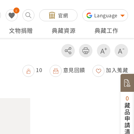
0
官網
Language
文物捐贈
典藏資源
典藏工作
分享
友善列印
增加字級
減
10
意見回饋
加入蒐藏
0
藏品申請清單