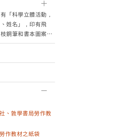
印有「科學立體活動，
班、姓名」，印有飛
一枝鋼筆和書本圖案」
編繪大意： 一、本教
旨在啟發兒童創造能力
本教材材料新穎色彩鮮
童思考及創造基礎。」
有 翻印必究」，「國
，發行者：敦學書局發
會，地址：嘉義市啟明
社、敦學書局勞作教
勞作教材之紙袋