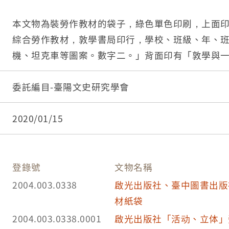
本文物為裝勞作教材的袋子，綠色單色印刷，上面
綜合勞作教材，敦學書局印行，學校、班級、年、
機、坦克車等圖案。數字二。」背面印有「敦學與
左右各有「一切為反攻抗俄，一切為雪恥復國」，「
材係依據部定國民學校課程設計編繪。二、本教材
委託編目-臺陽文史研究學會
養成兒童生產勞動精神以提高勞作教育實效。三、
豔設計精巧適合兒童志趣製作容易成功藉以培養兒
2020/01/15
內政部登記證內版臺業字第O八二四號」，「版權所
民學校勞作教材(分十二組)，每組定價新臺幣叁元
行組，發行人：郝漢忠，編繪：敦學書局編繪委員
登錄號
文物名稱
新村三九號，郵政劃撥儲金帳戶：八O六九三號。」
2004.003.0338
啟光出版社、臺中圖書出版
材紙袋
2004.003.0338.0001
啟光出版社「活动、立体」