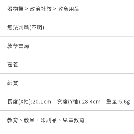
器物類 > 政治社教 > 教育用品
無法判斷(不明)
敦學書局
嘉義
紙質
長度(X軸):20.1cm 寬度(Y軸):28.4cm 重量:5.6
教育、教具、印刷品、兒童教育