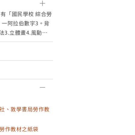
國民學校 綜合勞
3.立體畫4.風動汽
10.轉動的玩具11.竹
混色風車17.動物
五十一年七月修正公佈
教材共分十二冊，每冊
材廣泛，題材新穎，足
考，對表現思想，創造
」，「國民學校綜合
立喜。發行所：臺中圖
社、敦學書局勞作教
美術印刷廠。臺中市建
，翻印必究」，「定
勞作教材之紙袋