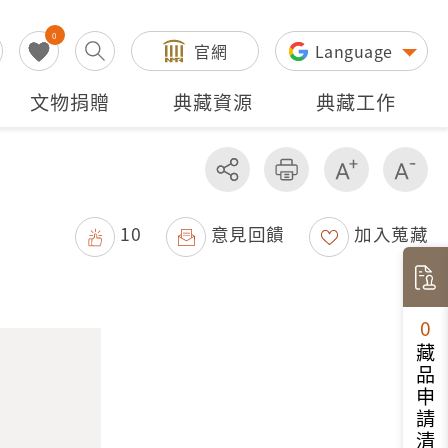
0
官網
Language
文物捐贈
典藏資源
典藏工作
分享
友善列印
增加字級
減
10
意見回饋
加入蒐藏
0
藏品申請清單