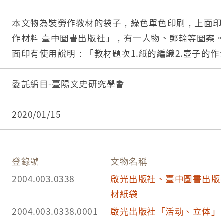
本文物為裝勞作教材的袋子，綠色單色印刷，上面印有「
作材料 臺中圖書出版社」，有一人物、郵輪等圖案。一阿拉伯數字3。背
面印有使用說明：「教材題次1.紙的編織2.壺子的作法
車5.烏龜慢慢走6.看星星7.竹蜻蜓8.活動儲蓄盒9.搖船
槍12.書皮包法13.奇怪的畫冊14.吊車15.不倒翁16.
委託編目-臺陽文史研究學會
園」，「編輯要旨：一、本教材遵照教育部於民國
之國民學校勞作及工作課程標準編輯而成。二、本
2020/01/15
十七課，足供民國學校各年級使用。三、本教材取
可引起兒童對勞作與工作之興趣。並能啟發科學思
意欲的誘發性至為廣大。「T字：革新、動員、戰鬥
登錄號
文物名稱
勞作材料，編繪者：臺中圖書出版社。發行人：張
2004.003.0338
啟光出版社、臺中圖書出版
書出版社。臺中市五權路41巷10號。承印者：華興
材紙袋
國路六十三號。電話：七一三O號。」，「版權所有
2004.003.0338.0001
啟光出版社「活动、立体」