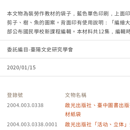
本文物為裝勞作教材的袋子，藍色單色印刷，上面
剪子、樹、魚的圖案。背面印有使用說明：「編繪
部公布國民學校新課程編輯。本材料共12集，編輯
環境，重視職業觀念。本材料集，內容充實豐富，
合。本材料適合兒童身心發展，啟發兒童創造之能
委託編目-臺陽文史研究學會
用。」，「製作記號說明：1.虛線...輕切後紙反面相摺。
輕切後紙正面相摺。3.實_-——線剪開或切開。4.
2020/01/15
上。5.反貼處，紙反面塗漿糊貼上。」「內政部登
七八號。活動立體新編勞作教材定價三元整。發行
者：啟光出版社編輯部。社址：臺北市環河南街2段24
登錄號
文物名稱
話：20356」版權所有翻印必究。三年目錄：1.玩蹺版
2004.003.0338
啟光出版社、臺中圖書出版
摺工)3.搖擺鴨子(厚紙工)4.文具櫥(廢物工)5.公雞(
材紙袋
工)7.不倒翁(厚紙工)8.貓(刻紙工)9.老人殺熊(厚紙工
2004.003.0338.0001
啟光出版社「活动、立体」