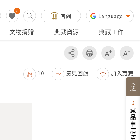
0
官網
Language
文物捐贈
典藏資源
典藏工作
分享
友善列印
增加字級
減
10
意見回饋
加入蒐藏
0
藏品申請清單