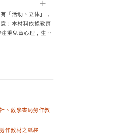
印有「活动、立体」，
大意：本材料依據教育
時注重兒童心理，生活
並與美術科相關聯繫配
力，使能手腦並
2.混合虛線+-+-+-
正貼處，紙正面塗漿糊貼
記：內版臺業字第一O
所：啟光出版社。主編
巷18弄23號，電
(厚紙工)2.水鳥(剪
社、敦學書局勞作教
厚紙工)6.葉子利用(鄉土
)10.菓物或菜類(黏土
勞作教材之紙袋