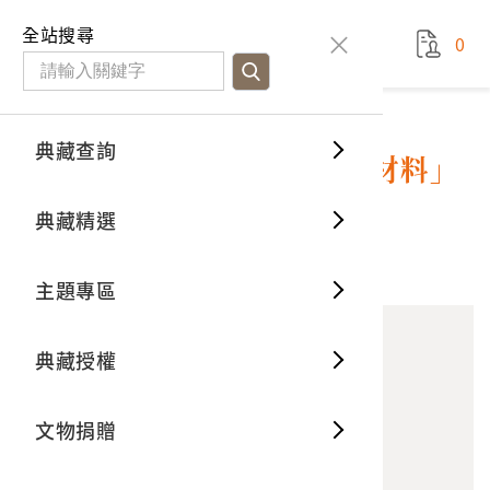
國立臺灣歷史博物館
查
全站搜尋
0
藏品檢
特色館
臺灣與
空間篇
申請說
捐贈流
Open D
典藏概
典藏查詢
藏品資料
典藏查詢
分類瀏
重要古
看得見
時間篇
操作指
我要捐
3D數位
典藏制
臺中圖書出版社「綜合勞作材料」
勞作教材之紙袋
典藏精選
一般古
藏品故
人間篇
開始申
常見問
電子書
文物典
10
意見回饋
加入蒐藏
主題專區
世界記
影音專
案件進
典藏網
保存維
典藏授權
熱門藏
常見問
典藏空
文物捐贈
典藏專