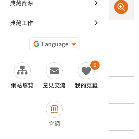
典藏資源
典藏出
典藏工作
申請授權
Language
文物名稱
0
啟光出版社「活动、立体」勞作教材之紙袋
網站導覽
意見交流
我的蒐藏
登錄號
2004.003.0338.0002
類別
器物類 > 政治社教 > 教育用品
官網