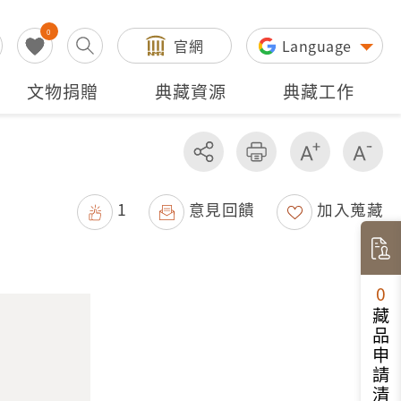
0
官網
Language
文物捐贈
典藏資源
典藏工作
分享
友善列印
增加字級
減
1
意見回饋
加入蒐藏
0
藏品申請清單