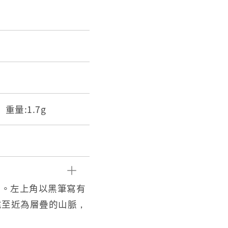
m 重量:1.7g
周。左上角以黑筆寫有
遠至近為層疊的山脈，