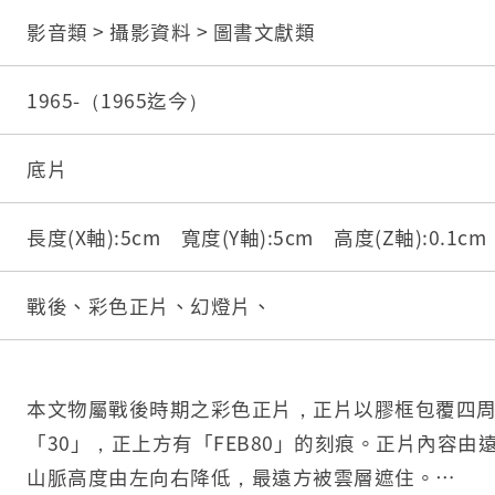
影音類 > 攝影資料 > 圖書文獻類
1965-（1965迄今）
底片
長度(X軸):5cm 寬度(Y軸):5cm 高度(Z軸):0.1c
戰後、彩色正片、幻燈片、
本文物屬戰後時期之彩色正片，正片以膠框包覆四
「30」，正上方有「FEB80」的刻痕。正片內容由
山脈高度由左向右降低，最遠方被雲層遮住。