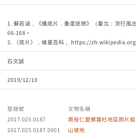
底片可大致分成正片及負片兩種，其中又可分為黑
俗稱幻燈片，在正常之沖洗下，底片會直接呈現拍
1. 蘇若涵，《攝底片．重度迷戀》（臺北：流行風出
66-168。
2. 〈底片〉，維基百科， https://zh.wikipedia.org
5%E7%89%87，2016/7/21。
3. 〈淺談底片(一)-底片的分類〉，Blogger， http://li
石文誠
hy.blogspot.tw/2013/04/blog-post_22.html，2
2019/12/10
登錄號
文物名稱
2017.025.0187
南投仁愛鄉霧社地區照片組
2017.025.0187.0001
山坡地