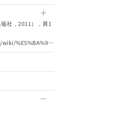
白及彩色。彩色正片，
攝時的色彩。
版社，2011），頁1
/wiki/%E5%BA%9
ghtbarphotograp
016/7/23。