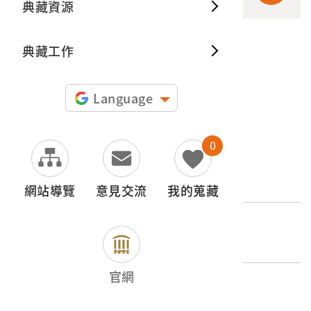
典藏資源
典藏出
典藏工作
申請授權
圖片授權聲明：
Language
0
文物名稱
植物幻燈片
網站導覽
意見交流
我的蒐藏
登錄號
2017.025.0187.0110
官網
類別
影音類 > 攝影資料 > 圖書文獻類