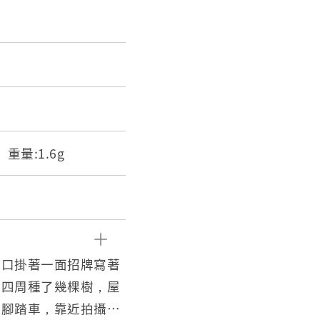
m 重量:1.6g
門口掛著一面招牌寫著
，四周種了幾棵樹，屋
放腳踏車，靠近拍攝者