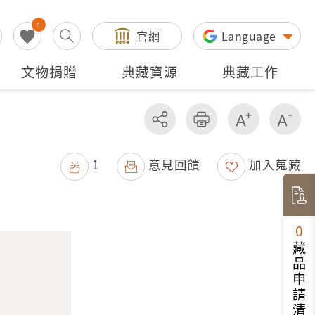
0
官網
Language
文物捐贈
典藏資源
典藏工作
分享
友善列印
增加字級
減
1
意見回饋
加入蒐藏
0
藏品申請清單