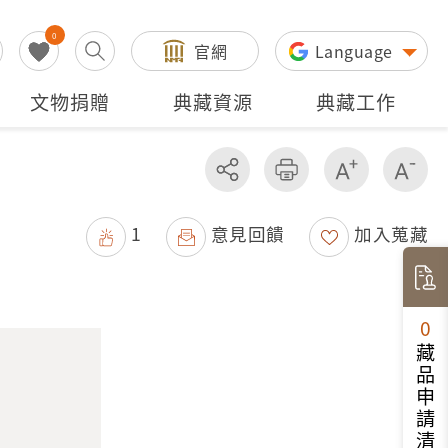
0
官網
Language
文物捐贈
典藏資源
典藏工作
分享
友善列印
增加字級
減
1
意見回饋
加入蒐藏
0
藏品申請清單