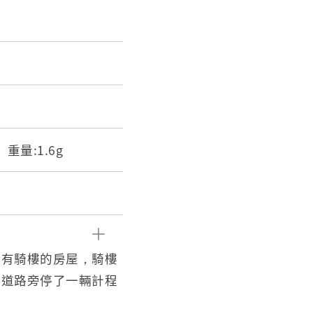
m 重量:1.6g
棟有騎樓的房屋，騎樓
的道路旁停了一輛計程