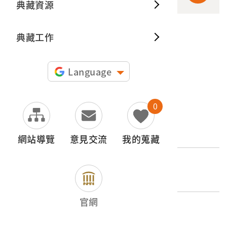
典藏資源
典藏出
典藏工作
申請授權
圖片授權聲明：
Language
0
文物名稱
翻拍霧社事件村落占領照之幻燈片
網站導覽
意見交流
我的蒐藏
登錄號
2017.025.0187.0125
官網
類別
影音類 > 攝影資料 >