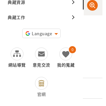
典藏資源
典藏出
典藏工作
申請授權
Language
圖片授權聲明：
0
文物名稱
網站導覽
意見交流
我的蒐藏
充員戰士家屬代表訪問團蒞馬拜會彭指揮官
登錄號
2002.007.2631.0116
官網
類別