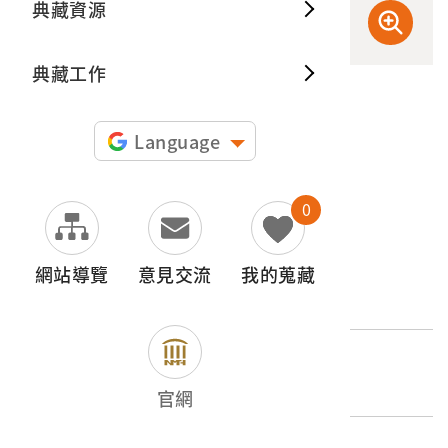
典藏資源
典藏出
典藏工作
申請授權
Language
圖片授權聲明：
0
文物名稱
網站導覽
意見交流
我的蒐藏
彭指揮官授階後總部作戰署長林少將致賀
登錄號
2002.007.2631.0007
官網
類別