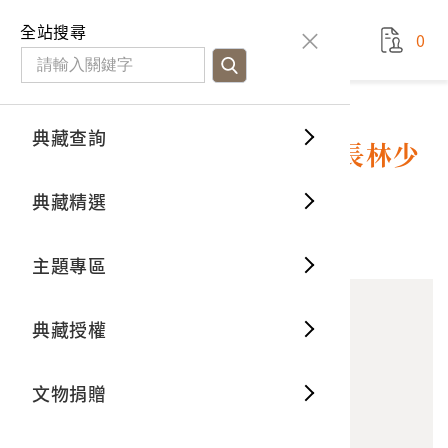
國立臺灣歷史博物館
查
全站搜尋
0
藏品檢
特色館
臺灣與
空間篇
申請說
捐贈流
Open D
典藏概
典藏查詢
藏品資料
典藏查詢
分類瀏
重要古
看得見
時間篇
操作指
我要捐
3D數位
典藏制
彭指揮官授階後總部作戰署長林少
將致賀
典藏精選
一般古
藏品故
人間篇
開始申
常見問
電子書
文物典
10
意見回饋
加入蒐藏
主題專區
世界記
影音專
案件進
典藏網
保存維
典藏授權
熱門藏
常見問
典藏空
文物捐贈
典藏專