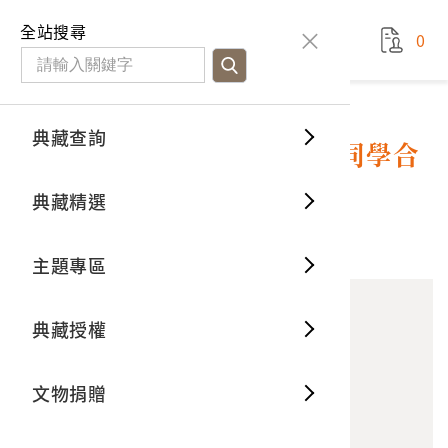
國立臺灣歷史博物館
查
全站搜尋
0
藏品檢
特色館
臺灣與
空間篇
申請說
捐贈流
Open D
典藏概
典藏查詢
藏品資料
典藏查詢
分類瀏
重要古
看得見
時間篇
操作指
我要捐
3D數位
典藏制
彭指揮官與國立藝專教授及同學合
影
典藏精選
一般古
藏品故
人間篇
開始申
常見問
電子書
文物典
10
意見回饋
加入蒐藏
主題專區
世界記
影音專
案件進
典藏網
保存維
典藏授權
熱門藏
常見問
典藏空
文物捐贈
典藏專