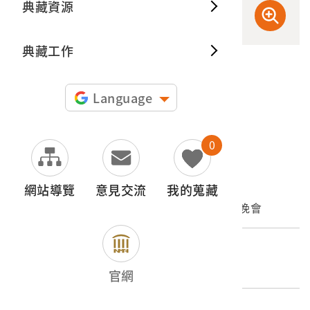
典藏資源
典藏出
典藏工作
申請授權
Language
圖片授權聲明：
0
文物名稱
網站導覽
意見交流
我的蒐藏
劉安祺總司令欣賞海光及陸光康樂隊聯合演出晚會
登錄號
2002.007.2631.0013
官網
類別