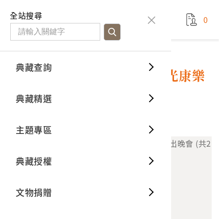
國立臺灣歷史博物館
查
全站搜尋
0
藏品檢
特色館
臺灣與
空間篇
申請說
捐贈流
Open D
典藏概
典藏查詢
藏品資料
典藏查詢
分類瀏
重要古
看得見
時間篇
操作指
我要捐
3D數位
典藏制
劉安祺總司令欣賞海光及陸光康樂
隊聯合演出晚會
典藏精選
一般古
藏品故
人間篇
開始申
常見問
電子書
文物典
10
意見回饋
加入蒐藏
主題專區
世界記
影音專
案件進
典藏網
保存維
典藏授權
熱門藏
常見問
典藏空
文物捐贈
典藏專