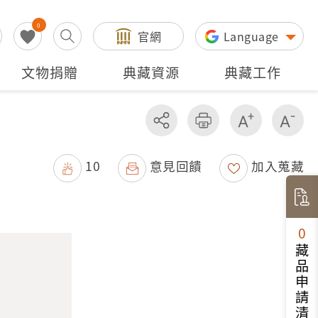
0
官網
Language
文物捐贈
典藏資源
典藏工作
分享
友善列印
增加字級
減
10
意見回饋
加入蒐藏
0
藏品申請清單