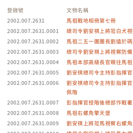
指揮部奉令改為「馬祖防衛司令部」，民國95年則
再度更為「陸軍馬祖防衛指揮部」，直屬於陸軍司
登錄號
文物名稱
4.劉安祺（1903－1995），中華民國陸軍一級上
2002.007.2631
馬祖戰地相冊第七冊
5.馬祖澳即為馬祖港，位於連江縣南竿鄉馬祖村，
2002.007.2631.0001
總司令劉安祺上將蒞白犬視
馬祖天后宮前方之沙灘，並無港口堤防之建設，馬
2002.007.2631.0002
馬祖二五一團團長劉遠於碼
亦是馬祖與臺灣交通之門戶，常有軍艦停泊港外，
2002.007.2631.0003
總司令劉安祺上將視察防備
來福澳港開通，其地位漸漸被取代，馬港聚落逐漸
2002.007.2631.0004
馬祖本部高級長官親往馬祖
祖巨神像則為一重要地標。
2002.007.2631.0005
劉安祺總司令主持彭指揮官
2002.007.2631.0006
劉安祺總司令主持彭指揮官
佩階
2002.007.2631.0007
彭指揮官授階後總部作戰署
2002.007.2631.0008
馬祖右螺角擎天堡
2002.007.2631.0009
劉安祺上將蒞馬視察右螺角