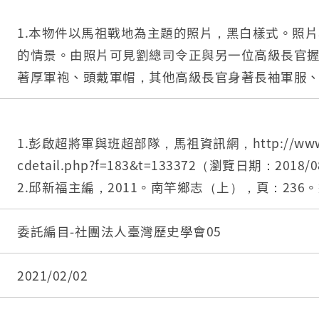
1.本物件以馬祖戰地為主題的照片，黑白樣式。照
的情景。由照片可見劉總司令正與另一位高級長官
著厚軍袍、頭戴軍帽，其他高級長官身著長袖軍服
左方的長官應為馬祖守備區彭啟超指揮官。
2.彭啟超（1913－1982），湖北黃陂人，於民國51
5日擔任馬祖守備指揮部指揮官，並於任職期間（民國
1.彭啟超將軍與班超部隊，馬祖資訊網，http://www.mat
為中將，對於馬祖地區有諸多建設，包含完成多項
cdetail.php?f=183&t=133372（瀏覽日期：2018/
水泥道路鋪設、天后宮重修、陸軍醫院大廈承建、腰
2.邱新福主編，2011。南竿鄉志（上），頁：23
學校牛奶站供應、開訓漁撈班及獸醫班、協建臺銀
3.邱新福主編，2011。南竿鄉志（下），頁：108-
眾服務站、擴建北竿機場、修建高登文康中心、埋
公所。
委託編目-社團法人臺灣歷史學會05
路、改善營區及庫儲設備等。
4.駐軍回顧之二：馬祖守備區指揮部（民44年～民
3.馬祖守備區指揮部成立於民國44年，直屬於國防
http://www.matsu-news.gov.tw/2010web/forum
2021/02/02
為戰後初期國共島嶼爭奪中之前線，該指揮部歷時4
162&cat=1（瀏覽日期：2018/08/04）。