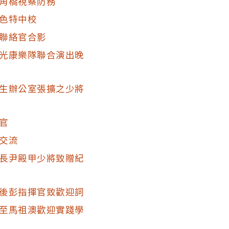
角橋視察防務
色特中校
聯絡官合影
光康樂隊聯合演出晚
生辦公室張擴之少將
官
交流
長尹殿甲少將致贈紀
後彭指揮官致歡迎詞
至馬祖澳歡迎實踐學