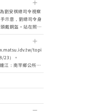
片為劉安祺總司令視察
握手示意，劉總司令身
、頭戴鋼盔。站在照片
年1月1日至54年5月1
52年1月11日）晉升
su.idv.tw/topi
戰備坑道、山隴至馬港
08/23）。
山等11座水壩興建、
6。連江：南竿鄉公所。
馬祖分行宿舍及白犬民
109。連江縣：南竿鄉
設陸上及海底電纜線
54年），馬祖資訊網，
部，下轄5個守備隊，
_info_101.php?UID=
任指揮官，民國54年