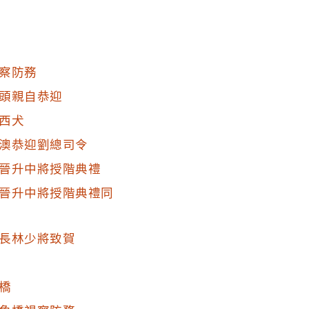
因應國防部組織調整，
令部。
將，曾參與抗日戰爭。
位於南竿島西側，即為
察防務
港曾是南竿西區大村，
頭親自恭迎
已是重要漁港商港，後
西犬
沒落，馬祖港北側之媽
澳恭迎劉總司令
晉升中將授階典禮
晉升中將授階典禮同
長林少將致賀
橋