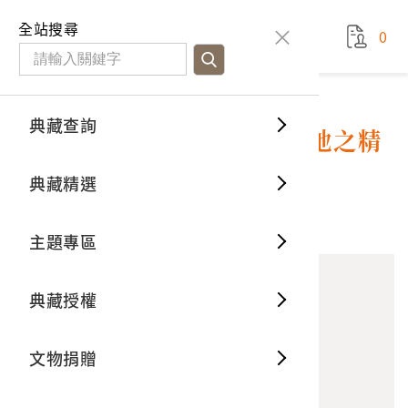
國立臺灣歷史博物館
查
全站搜尋
0
藏品檢
特色館
臺灣與
空間篇
申請說
捐贈流
Open D
典藏概
典藏查詢
藏品資料
典藏查詢
分類瀏
重要古
看得見
時間篇
操作指
我要捐
3D數位
典藏制
周羽少將等人於烏坵水上陣地之精
神堡壘
典藏精選
一般古
藏品故
人間篇
開始申
常見問
電子書
文物典
10
意見回饋
加入蒐藏
主題專區
世界記
影音專
案件進
典藏網
保存維
典藏授權
熱門藏
常見問
典藏空
文物捐贈
典藏專