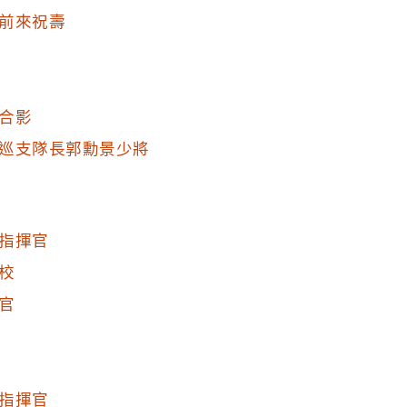
前來祝壽
合影
巡支隊長郭勳景少將
指揮官
校
官
指揮官