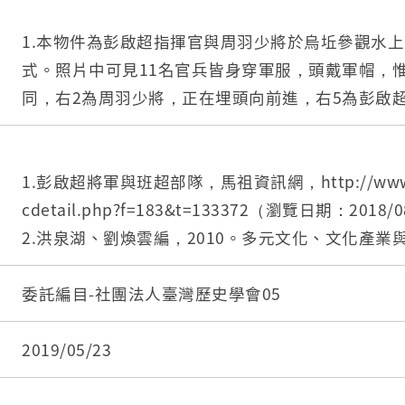
1.本物件為彭啟超指揮官與周羽少將於烏坵參觀水
式。照片中可見11名官兵皆身穿軍服，頭戴軍帽，
同，右2為周羽少將，正在埋頭向前進，右5為彭啟
觀望，畫面右側可見1墊高之地基，上有站人，畫面
所位於戶外。
2.彭啟超（1913－1982），湖北黃陂人，於民國
1.彭啟超將軍與班超部隊，馬祖資訊網，http://www.mat
守備指揮部指揮官，並於任職期間晉升為中將，任
cdetail.php?f=183&t=133372（瀏覽日期：2018/
諸多建設。
2.洪泉湖、劉煥雲編，2010。多元文化、文化產業與觀
3.烏坵位於金門縣與連江縣之中心點，離中國大陸湄
6。新北：揚智。
被歸為金門縣烏坵鄉，民國45年成立戰地政務委員會
3.歷史沿革，烏坵鄉公所，https://wuqiu.kinmen.gov
委託編目-社團法人臺灣歷史學會05
解除戰地政務，回歸地方自治。雖屬金門縣，但與
9A651A8E9BFAC0（瀏覽日期：2018/08/13）。
僅有15天1班來回烏坵與臺中港之軍艦作為運補交通
2019/05/23