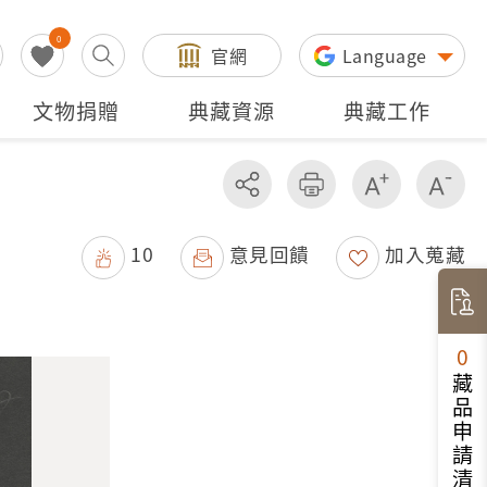
0
官網
Language
文物捐贈
典藏資源
典藏工作
分享
友善列印
增加字級
減
10
意見回饋
加入蒐藏
0
藏品申請清單