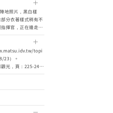
上陣地照片，黑白樣
惟部分衣著樣式稍有不
超指揮官，正在邊走邊
左側停有3臺軍車，場
50年時至馬祖擔任馬祖
su.idv.tw/topi
職期間對於馬祖地區有
08/23）。
光，頁：225-24
洲島僅20海浬距離，
，直至民國81年11月
.tw/cp.aspx?n=75
金門之間並無交通船，
之用。