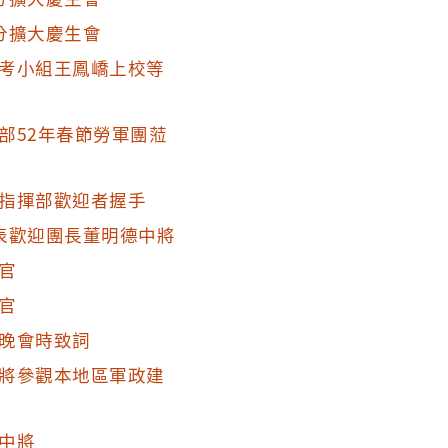
分擴大慶生會
考小組王鳳嶠上校等
部52年春節勞軍團蒞
指揮部歡迎者握手
表歡迎團長董明德中將
官
官
晚會時致詞
將參觀本地區軍政建
中將