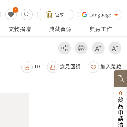
0
官網
Language
文物捐贈
典藏資源
典藏工作
分享
友善列印
增加字級
減
10
意見回饋
加入蒐藏
0
藏品申請清單