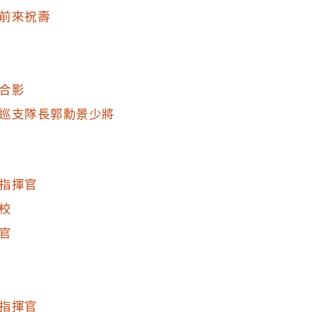
前來祝壽
合影
巡支隊長郭勳景少將
指揮官
校
官
指揮官