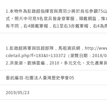
1.本物件為彭啟超指揮官與周羽少將於烏坵參觀75
式。照片中可見9名官兵皆身穿軍服，頭戴鋼盔，惟
有不同，右4頭戴軍帽，右1至右3亦戴軍帽，右4為
超指揮官，呈半蹲姿勢，畫面中央有1砲彈發射器，
場所位於戶外。
2.彭啟超（1913－1982），湖北黃陂人，於民國
1.彭啟超將軍與班超部隊，馬祖資訊網，http://www.mat
守備指揮部指揮官，並於任職期間晉升為中將，任
cdetail.php?f=183&t=133372（瀏覽日期：2018/
諸多建設。
2.洪泉湖、劉煥雲編，2010。多元文化、文化產業與觀
3.烏坵位於金門縣與連江縣之中心點，離中國大陸湄
6。新北：揚智。
被歸為金門縣烏坵鄉，民國45年成立戰地政務委員會
3.歷史沿革，烏坵鄉公所，https://wuqiu.kinmen.gov
委託編目-社團法人臺灣歷史學會05
解除戰地政務，回歸地方自治。雖屬金門縣，但與
9A651A8E9BFAC0（瀏覽日期：2018/08/13）。
僅有15天1班來回烏坵與臺中港之軍艦作為運補交通
2019/05/23