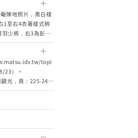
山礮陣地照片，黑白樣
右1至右4衣著樣式稍
周羽少將，右3為彭啟
照片遠處有1建築物，
50年時至馬祖擔任馬祖
su.idv.tw/topi
職期間對於馬祖地區有
08/23）。
光，頁：225-24
洲島僅20海浬距離，
，直至民國81年11月
.tw/cp.aspx?n=75
金門之間並無交通船，
之用。