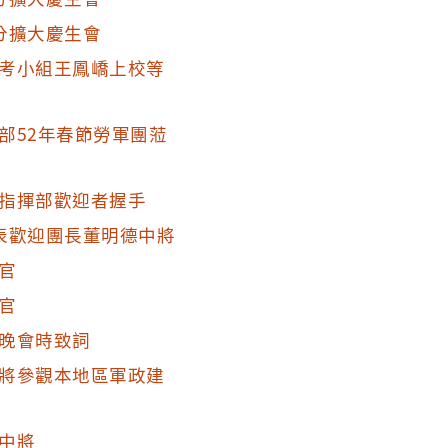
分擴大慶生會
考小組王鳳嶠上校等
部52年春節勞軍團蒞
指揮部歡迎者握手
表歡迎團長董明德中將
官
官
晚會時致詞
將參觀本地區軍政建
中將