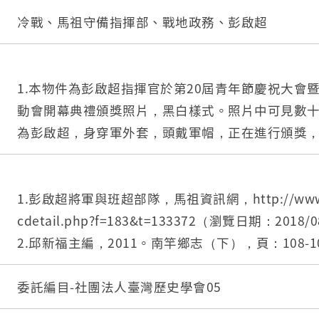
冷戰、馬祖守備指揮部、戰地政務、彭啟超
1.本物件為彭啟超指揮官於第20屆青年節慶祝大會
動會開幕典禮頒獎照片，黑白樣式。照片中可見數
為彭啟超，身穿軍外套，頭戴軍帽，正在進行頒獎，
身穿軍服，頭戴鋼盔之孩童，正在接受彭啟超的頒獎
彭啟超進行頒獎之孩童，畫面較遠處可見3支國旗，
多的人聚集，場所位於戶外。
1.彭啟超將軍與班超部隊，馬祖資訊網，http://www.mat
2.彭啟超（1913－1982），湖北黃陂人，於民國
cdetail.php?f=183&t=133372（瀏覽日期：2018/
守備指揮部指揮官，並於任職期間晉升為中將，任
2.邱新福主編，2011。南竿鄉志（下），頁：108-
諸多建設。
公所。
3.馬祖守備區指揮部成立於民國44年，直屬於國防
3.駐軍回顧之二：馬祖守備區指揮部（民44年～民
委託編目-社團法人臺灣歷史學會05
為戰後初期國共島嶼爭奪中之前線，該指揮部歷時4
http://www.matsu-news.gov.tw/2010web/forum