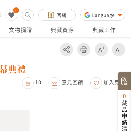
0
官網
Language
文物捐贈
典藏資源
典藏工作
分享
友善列印
增加字級
減
幕典禮
10
意見回饋
加入蒐藏
0
藏品申請清單