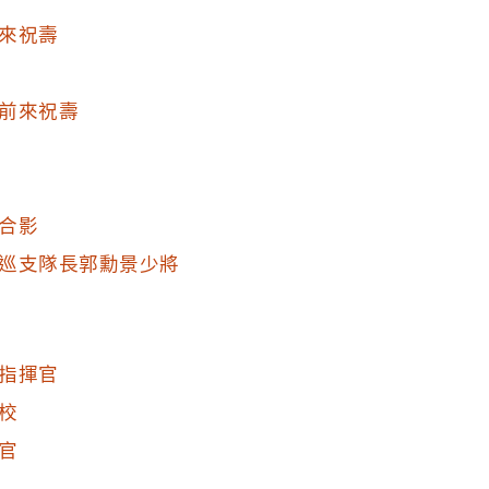
來祝壽
前來祝壽
合影
巡支隊長郭勳景少將
指揮官
校
官