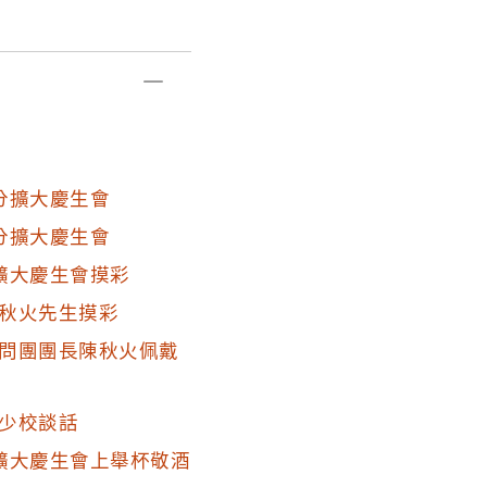
因應國防部組織調整，
令部。
分擴大慶生會
分擴大慶生會
擴大慶生會摸彩
秋火先生摸彩
問團團長陳秋火佩戴
少校談話
擴大慶生會上舉杯敬酒