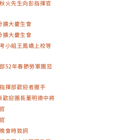
秋火先生向彭指揮官
分擴大慶生會
分擴大慶生會
考小組王鳳嶠上校等
部52年春節勞軍團蒞
指揮部歡迎者握手
表歡迎團長董明德中將
官
官
晚會時致詞