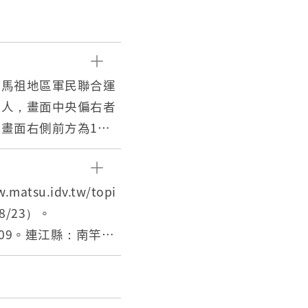
暨馬祖地區軍民聯合運
十人，畫面中央偏右者
畫面右側前方為1排
，畫面左側為1協助
更遠處可見有為數眾
su.idv.tw/topi
50年時至馬祖擔任馬祖
08/23）。
職期間對於馬祖地區有
109。連江縣：南竿鄉
部，下轄5個守備隊，
54年），馬祖資訊網，
任指揮官，民國54年
_info_101.php?UID=