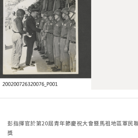
彭指揮官於第20屆青年節慶祝大會暨馬祖地區軍民
獎