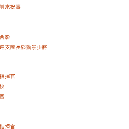
前來祝壽
合影
巡支隊長郭勳景少將
指揮官
校
官
指揮官