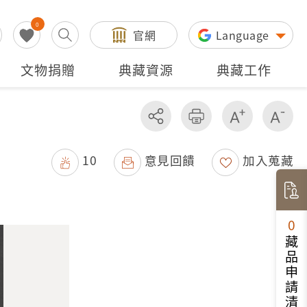
0
官網
Language
文物捐贈
典藏資源
典藏工作
分享
友善列印
增加字級
減
10
意見回饋
加入蒐藏
0
藏品申請清單