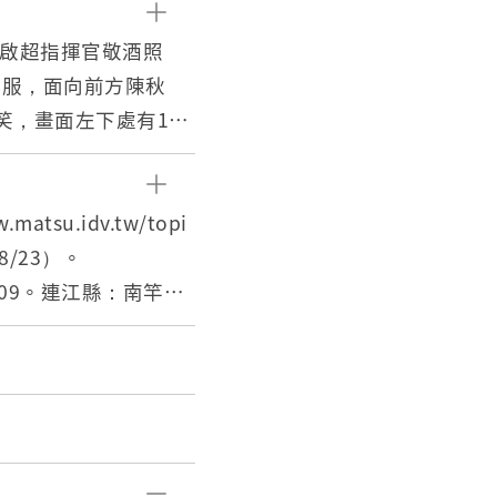
彭啟超指揮官敬酒照
軍服，面向前方陳秋
笑，畫面左下處有1直
場所為室內，後方有黑
50年時至馬祖擔任馬祖
su.idv.tw/topi
職期間對於馬祖地區有
08/23）。
109。連江縣：南竿鄉
部，下轄5個守備隊，
任指揮官，民國54年
54年），馬祖資訊網，
因應國防部組織調整，
_info_101.php?UID=
令部。