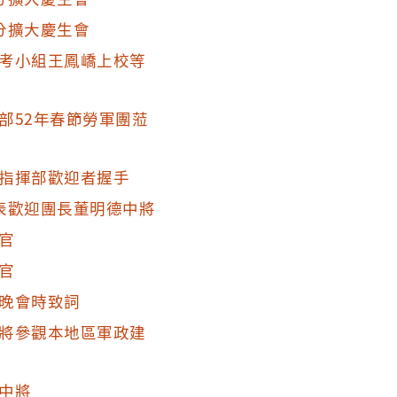
分擴大慶生會
考小組王鳳嶠上校等
部52年春節勞軍團蒞
指揮部歡迎者握手
表歡迎團長董明德中將
官
官
晚會時致詞
將參觀本地區軍政建
中將