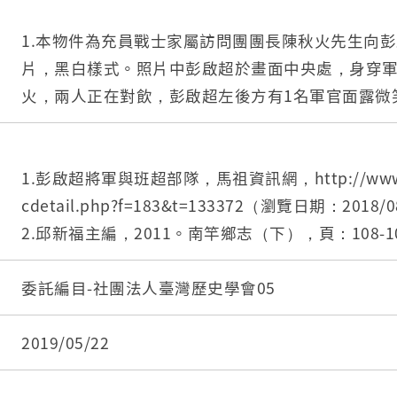
1.本物件為充員戰士家屬訪問團團長陳秋火先生向
片，黑白樣式。照片中彭啟超於畫面中央處，身穿
火，兩人正在對飲，彭啟超左後方有1名軍官面露微
立式麥克風，上方有「馬祖廣播電台」立體字樣，
布幕，上有「壽」字樣。
2.彭啟超（1913－1982），湖北黃陂人，於民國
1.彭啟超將軍與班超部隊，馬祖資訊網，http://www.mat
守備指揮部指揮官，並於任職期間晉升為中將，任
cdetail.php?f=183&t=133372（瀏覽日期：2018/
諸多建設。
2.邱新福主編，2011。南竿鄉志（下），頁：108-
3.馬祖守備區指揮部成立於民國44年，直屬於國防
公所。
為戰後初期國共島嶼爭奪中之前線，該指揮部歷時4
3.駐軍回顧之二：馬祖守備區指揮部（民44年～民
委託編目-社團法人臺灣歷史學會05
指揮部奉令改為「馬祖防衛司令部」，民國95年則
http://www.matsu-news.gov.tw/2010web/forum
再度更為「陸軍馬祖防衛指揮部」，直屬於陸軍司
162&cat=1（瀏覽日期：2018/08/04）。
2019/05/22