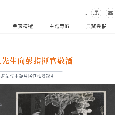
網
全站搜尋
:::
典藏精選
主題專區
典藏授權
火先生向彭指揮官敬酒
本網站使用鍵盤操作相簿說明：