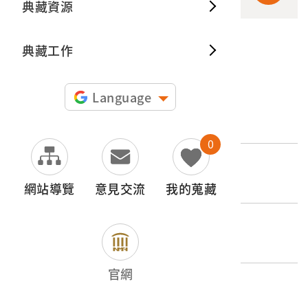
典藏資源
典藏出
典藏工作
申請授權
Language
文物名稱
金剛艦上甲板上的表演
0
登錄號
2020.029.0001.0092
網站導覽
意見交流
我的蒐藏
類別
影音類 > 攝影資料 > 人文風俗
官網
歷史分期
1912-1926（日本時代-大正時期）