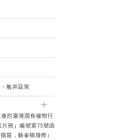
啓、亀井茲常
時以後的臺灣固有催物行
底片冊」編號第75號函
德撰寫，蘇峯楠增修）