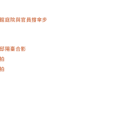
館庭院與官員撐傘步
邸陽臺合影
拍
拍