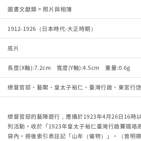
圖書文獻類 > 照片與相簿
1912-1926（日本時代-大正時期）
底片
長度(X軸):7.2cm 寬度(Y軸):4.5cm 重量:0.6g
總督官邸、藝閣、皇太子裕仁、臺灣行啟、東宮行
總督官邸的藝陣遊行，應攝於1923年4月26日16
列活動。收於「1923年皇太子裕仁臺灣行啟賽璐珞
袋內。冊後索引表註記「山牟（催物）」。（曾明