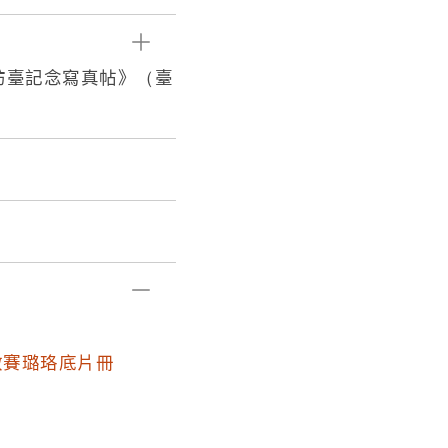
訪臺記念寫真帖》（臺
啟賽璐珞底片冊