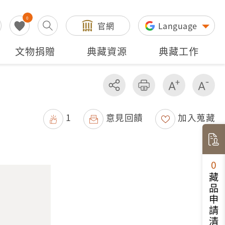
0
官網
Language
文物捐贈
典藏資源
典藏工作
分享
友善列印
增加字級
減
1
意見回饋
加入蒐藏
0
藏品申請清單