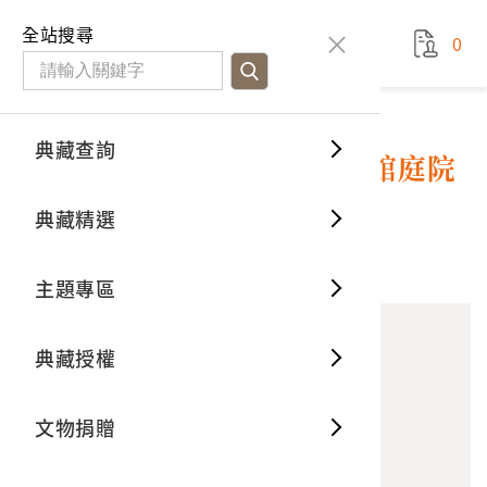
國立臺灣歷史博物館
查
全站搜尋
0
藏品檢
特色館
臺灣與
空間篇
申請說
捐贈流
Open D
典藏概
典藏查詢
藏品資料
典藏查詢
分類瀏
重要古
看得見
時間篇
操作指
我要捐
3D數位
典藏制
皇太子裕仁於北投草山御賓館庭院
與官員撐傘步行
典藏精選
一般古
藏品故
人間篇
開始申
常見問
電子書
文物典
1
意見回饋
加入蒐藏
主題專區
世界記
影音專
案件進
典藏網
保存維
典藏授權
熱門藏
常見問
典藏空
文物捐贈
典藏專