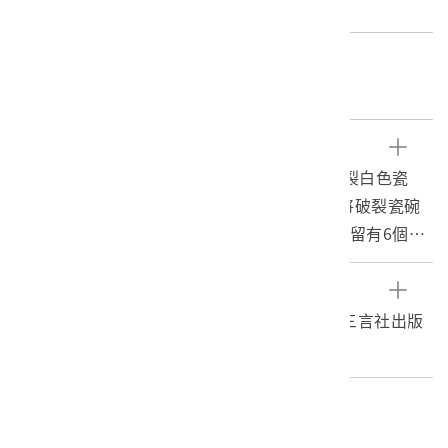
直徑:22.7cm 重量:527.3g
關鍵字
修補、工藝、陶瓷
文物描述
1.本物件為補釘瓷碗，為一經補釘修復過的破裂白色瓷
碗，碗盤內部具有3個花草圖案，翻過來則有將破裂瓷碗
併合後，利用補釘修補的痕跡， 在碗壁與碗底留有6個補
釘。
2.補碗，指的是將破裂的碗修補的工藝，首先在缺口處途
參考資料
上黏著劑將碗併合，之後再用線將合併的碗捆緊，接著便
藍翔，2005。圖說360行，頁：273。臺北：三言社出版
要在碗上鑽孔，早期是將細繩拉到竹弓，弓弦上再接上金
社。
屬鑽頭，利用摩擦的方式將碗鑽出一個洞，現在則改用電
鑽鑽孔，裂縫兩邊皆鑽好孔後，後便可用銅釘（形狀扁平
編目者
並有兩腳）釘入兩個洞，將破裂的碗固定，最後形成的縫
委託編目-社團法人臺灣歷史學會C