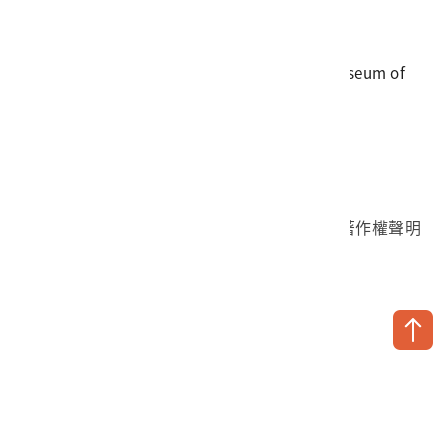
傳真
06-3564981
地址
709025 臺南市安南區長和路一段250號
國立臺灣歷史博物館 著作權所有 © National Museum of
Taiwan History. All Rights reserved.
首頁於2023年12月更版
國立臺灣歷史博物館 Facebook 粉絲頁
國立臺灣歷史博物館 IG
國立臺灣歷史博物館 YouTube 頻道
問卷調查
個資保護
網路著作權聲明
隱私權宣告
網路安全政策