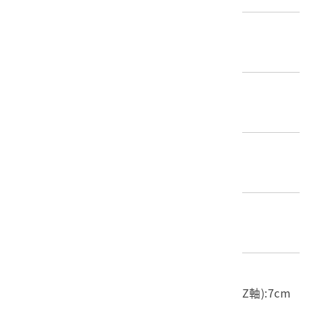
歷史分期
1895-1945（日本時代）
創作者/製造者
不詳
產地源始/製造地
不詳
材質
陶瓷
尺寸/重量
長度(X軸):22.7cm 寬度(Y軸):22.6cm 高度(Z軸):7cm