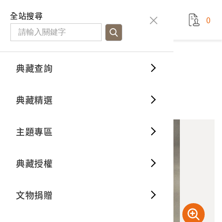
國立臺灣歷史博物館
查
全站搜尋
0
藏品檢
特色館
臺灣與
空間篇
申請說
捐贈流
Open D
典藏概
典藏查詢
藏品資料
典藏查詢
分類瀏
重要古
看得見
時間篇
操作指
我要捐
3D數位
典藏制
補釘瓷碗
典藏精選
10
意見回饋
加入蒐藏
一般古
藏品故
人間篇
開始申
常見問
電子書
文物典
主題專區
世界記
影音專
案件進
典藏網
保存維
典藏授權
熱門藏
常見問
典藏空
文物捐贈
典藏專