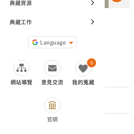
典藏資源
典藏出
典藏工作
申請授權
圖片授權聲明：
Language
0
文物名稱
補釘瓷碗
網站導覽
意見交流
我的蒐藏
登錄號
2010.031.0280.0021
官網
類別
器物類 > 產業 > 其他