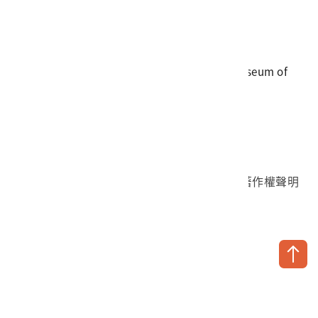
電話
06-3568889
傳真
06-3564981
地址
709025 臺南市安南區長和路一段250號
國立臺灣歷史博物館 著作權所有 © National Museum of
Taiwan History. All Rights reserved.
首頁於2023年12月更版
國立臺灣歷史博物館 Facebook 粉絲頁
國立臺灣歷史博物館 IG
國立臺灣歷史博物館 YouTube 頻道
問卷調查
個資保護
網路著作權聲明
隱私權宣告
網路安全政策