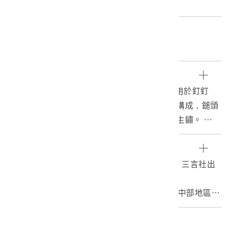
重量:34.9g
關鍵字
雜貨、修補、工藝、工具
文物描述
1.本物件為小鐵鎚，為一般常見的敲打工具，用於釘釘
子、敲碎或鍛造物品，由金屬部分與木製把手構成，鎚頭
部分一方扁平，一方則較為尖銳。金屬部分已生鏽。
2.臺灣早期巷內間常見販賣雜貨、民生物品的小販，早期
交通不發達，民眾要到市場採買並不容易，因此出現許多
參考資料
推著車、扛著扁擔的商販，在鄉間兜售化妝用品、雜貨或
1.藍翔，2005。圖說360行，頁：273。臺北：三言社出
是孩子的玩具。另外也有部分商販並不是販賣實物，而是
版社。
以補鼎、收舊貨或者修理器械為生，舊時的民眾因生活貧
2.李時銘，2006。論傳統街頭招徠響器在台灣中部地區之
困，鍋碗瓢盆就算破損，仍捨不得丟棄，只得尋師傅來一
遺存。臺中：私立逢甲大學中國文學系碩士論文。
補再補，直到無法使用才會丟棄，而小販們也可以此為
編目者