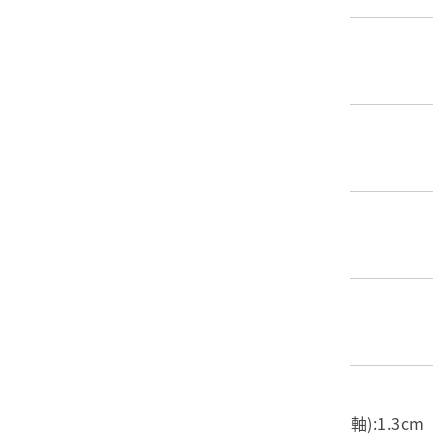
歷史分期
1895-1945（日本時代）
創作者/製造者
不詳
產地源始/製造地
不詳
材質
金屬
尺寸/重量
長度(X軸):11.5cm 寬度(Y軸):5.5cm 高度(Z軸):1.3cm