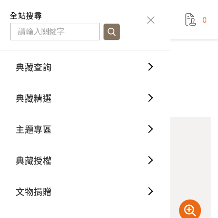
國立臺灣歷史博物館
查
全站搜尋
0
藏品檢
特色館
臺灣與
空間篇
申請說
捐贈流
Open D
典藏概
典藏查詢
藏品資料
典藏查詢
分類瀏
重要古
看得見
時間篇
操作指
我要捐
3D數位
典藏制
小鐵鎚
典藏精選
10
意見回饋
加入蒐藏
一般古
藏品故
人間篇
開始申
常見問
電子書
文物典
主題專區
世界記
影音專
案件進
典藏網
保存維
典藏授權
熱門藏
常見問
典藏空
文物捐贈
典藏專