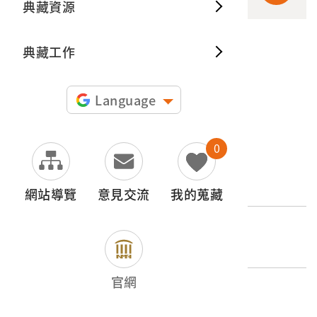
典藏資源
典藏出
典藏工作
申請授權
圖片授權聲明：
Language
0
文物名稱
小鐵鎚
網站導覽
意見交流
我的蒐藏
登錄號
2010.031.0280.0003
官網
類別
器物類 > 產業 > 其他