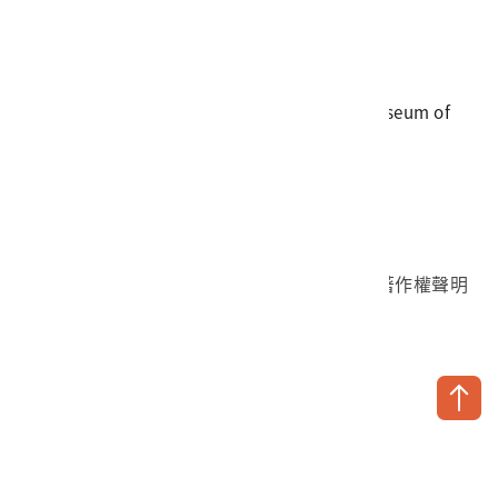
電話
06-3568889
傳真
06-3564981
地址
709025 臺南市安南區長和路一段250號
國立臺灣歷史博物館 著作權所有 © National Museum of
Taiwan History. All Rights reserved.
首頁於2023年12月更版
國立臺灣歷史博物館 Facebook 粉絲頁
國立臺灣歷史博物館 IG
國立臺灣歷史博物館 YouTube 頻道
問卷調查
個資保護
網路著作權聲明
隱私權宣告
網路安全政策