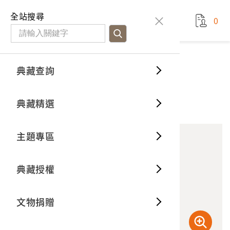
國立臺灣歷史博物館
查
全站搜尋
0
藏品檢
特色館
臺灣與
空間篇
申請說
捐贈流
Open D
典藏概
典藏查詢
藏品資料
典藏查詢
分類瀏
重要古
看得見
時間篇
操作指
我要捐
3D數位
典藏制
撞鐘
典藏精選
10
意見回饋
加入蒐藏
一般古
藏品故
人間篇
開始申
常見問
電子書
文物典
主題專區
世界記
影音專
案件進
典藏網
保存維
典藏授權
熱門藏
常見問
典藏空
文物捐贈
典藏專