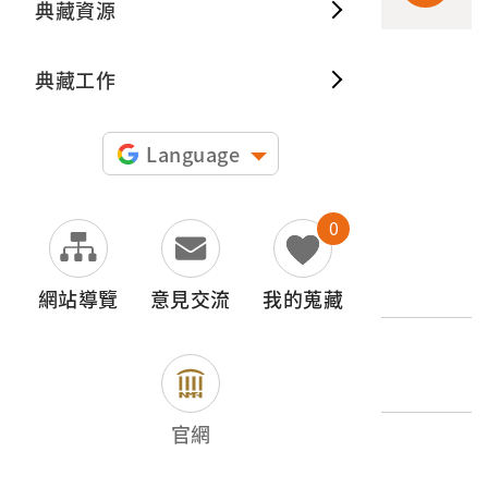
典藏資源
典藏出
典藏工作
申請授權
圖片授權聲明：
Language
0
文物名稱
撞鐘
網站導覽
意見交流
我的蒐藏
登錄號
2010.031.0280.0013
官網
類別
器物類 > 產業 > 其他