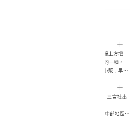
重量:164.2g
關鍵字
雜貨、工藝、鐘、招徠響器
文物描述
1.本物件為撞鐘，為一對金屬撞鐘，用紅繩綁著上方把
手，鐘上有花紋，為小販招攬客人的招覽響器的一種。
2.臺灣早期巷內間常見販賣雜貨、民生物品的小販，早期
交通不發達，民眾要到市場採買並不容易，因此出現許多
推著車、扛著扁擔的商販，在鄉間兜售化妝用品、雜貨或
參考資料
是孩子的玩具。另外也有部分商販並不是販賣實物，而是
1.藍翔，2005。圖說360行，頁：273。臺北：三言社出
以補鼎、收舊貨或者修理器械為生，舊時的民眾因生活貧
版社。
困，鍋碗瓢盆就算破損，仍捨不得丟棄，只得尋師傅來一
2.李時銘，2006。論傳統街頭招徠響器在台灣中部地區之
補再補，直到無法使用才會丟棄，而小販們也可以此為
遺存。臺中：私立逢甲大學中國文學系碩士論文。
生，靠著一箱工具與技藝行遍街頭巷尾。
編目者