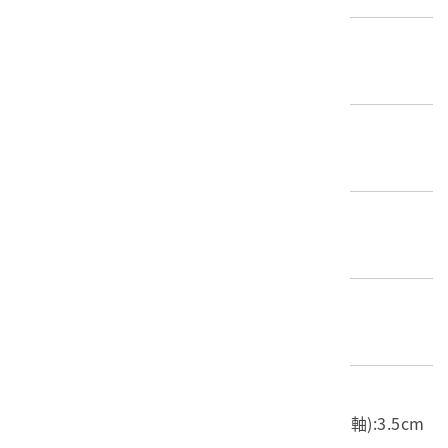
歷史分期
1895-1945（日本時代）
創作者/製造者
不詳
產地源始/製造地
不詳
材質
金屬
尺寸/重量
長度(X軸):10.3cm 寬度(Y軸):5.2cm 高度(Z軸):3.5cm