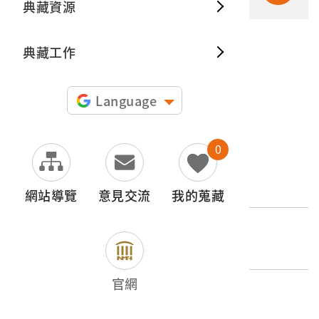
典藏資源
典藏出
典藏工作
申請授權
圖片授權聲明：
Language
0
文物名稱
碎玉環
網站導覽
意見交流
我的蒐藏
登錄號
2010.031.0280.0016
官網
類別
器物類 > 產業 > 其他