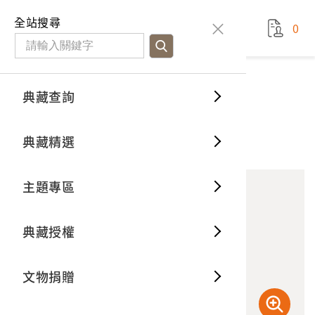
國立臺灣歷史博物館
查
全站搜尋
0
藏品檢
特色館
臺灣與
空間篇
申請說
捐贈流
Open D
典藏概
典藏查詢
藏品資料
典藏查詢
分類瀏
重要古
看得見
時間篇
操作指
我要捐
3D數位
典藏制
碎玉環
典藏精選
10
意見回饋
加入蒐藏
一般古
藏品故
人間篇
開始申
常見問
電子書
文物典
主題專區
世界記
影音專
案件進
典藏網
保存維
典藏授權
熱門藏
常見問
典藏空
文物捐贈
典藏專