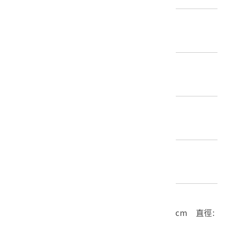
歷史分期
1895-1945（日本時代）
創作者/製造者
不詳
產地源始/製造地
不詳
材質
複合材質
尺寸/重量
長度(X軸):8cm 寬度(Y軸):8cm 高度(Z軸):1cm 直徑: