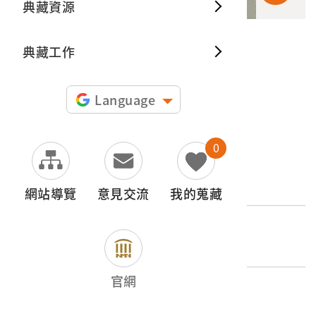
典藏資源
典藏出
典藏工作
申請授權
圖片授權聲明：
Language
0
文物名稱
玉環
網站導覽
意見交流
我的蒐藏
登錄號
2010.031.0280.0018
官網
類別
器物類 > 產業 > 其他