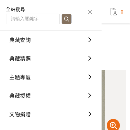
國立臺灣歷史博物館
查
全站搜尋
0
藏品檢
特色館
臺灣與
空間篇
申請說
捐贈流
Open D
典藏概
典藏查詢
藏品資料
典藏查詢
分類瀏
重要古
看得見
時間篇
操作指
我要捐
3D數位
典藏制
玉環
典藏精選
10
意見回饋
加入蒐藏
一般古
藏品故
人間篇
開始申
常見問
電子書
文物典
主題專區
世界記
影音專
案件進
典藏網
保存維
典藏授權
熱門藏
常見問
典藏空
文物捐贈
典藏專