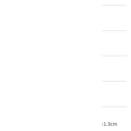
歷史分期
1895-1945（日本時代）
創作者/製造者
不詳
產地源始/製造地
不詳
材質
石質
尺寸/重量
長度(X軸):7cm 寬度(Y軸):6.3cm 高度(Z軸):1.3cm