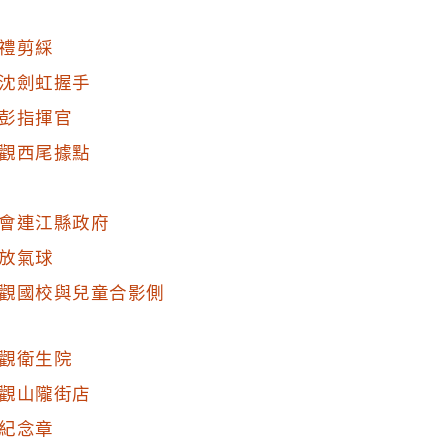
禮剪綵
沈劍虹握手
彭指揮官
觀西尾據點
會連江縣政府
放氣球
觀國校與兒童合影側
觀衛生院
觀山隴街店
紀念章