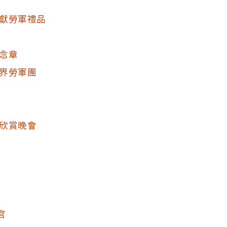
獻勞軍禮品
念章
界勞軍團
欣賞晚會
官