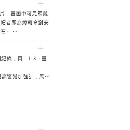
照片，畫面中可見頭戴
軍帽者即為總司令劉安
梅石。
黃埔軍校，歷經北伐、剿
，隔年主掌青島大撤退
1958年間至前線任
紀錄，頁：1-3。臺
年後卸任，轉任軍校、
視2日，期間於南北
勉提高警覺加強訓，馬祖
40年代末後，擁有文
工 定六月一日正式揭
或是招待賓客之地。