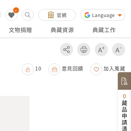
0
官網
Language
文物捐贈
典藏資源
典藏工作
分享
友善列印
增加字級
減
10
意見回饋
加入蒐藏
0
藏品申請清單