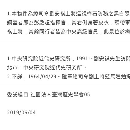
1.本物件為總司令劉安祺上將巡視梅石防務之黑白
鋼盔者即為彭啟超指揮官，其右側身著皮衣，頭帶
祺上將，其餘同行者皆為中央高級官員，此景位於
2.劉安祺（1903－1995），山東嶧縣人，畢業於
共數度征戰，1948年任十一綏靖區司令官兼行政長
獲蔣中正讚賞，來臺後擔任要職，創立預訓制度，並於
1.中央研究院近代史研究所，1991。劉安祺先生訪問
金門防衛司令部司令，1961年升任陸軍總司令，4
北市：中央研究院近代史研究所。
研究院等職位，而後退居顧問。劉上將此趟至馬祖巡
2.不詳，1964/04/29。陸軍總司令劉上將蒞馬巡
竿巡視防務以及參觀戰鬥演習。
日報（日刊）。
3.梅石村舊稱美瑞澳，位於今南竿鄉清水村，是民國
3.不詳，1958/05/28。官兵休假中心 已全部竣
委託編目-社團法人臺灣歷史學會05
康中心、招待所、休假中心等提供官兵休閒放鬆，
幕，馬祖日報（日刊）。
2019/06/04