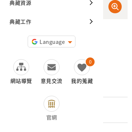
典藏資源
典藏出
典藏工作
申請授權
Language
圖片授權聲明：
0
文物名稱
網站導覽
意見交流
我的蒐藏
國防部教育視察組參觀馬祖休假中心
登錄號
2002.007.2635.0056
官網
類別