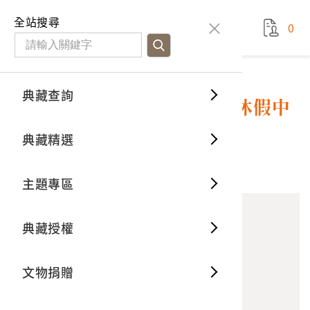
國立臺灣歷史博物館
查
全站搜尋
0
藏品檢
特色館
臺灣與
空間篇
申請說
捐贈流
Open D
典藏概
典藏查詢
藏品資料
典藏查詢
分類瀏
重要古
看得見
時間篇
操作指
我要捐
3D數位
典藏制
國防部教育視察組參觀馬祖休假中
心
典藏精選
一般古
藏品故
人間篇
開始申
常見問
電子書
文物典
10
意見回饋
加入蒐藏
主題專區
世界記
影音專
案件進
典藏網
保存維
典藏授權
熱門藏
常見問
典藏空
文物捐贈
典藏專