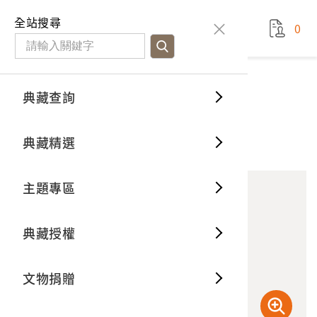
國立臺灣歷史博物館
查
全站搜尋
0
藏品檢
特色館
臺灣與
空間篇
申請說
捐贈流
Open D
典藏概
典藏查詢
藏品資料
典藏查詢
分類瀏
重要古
看得見
時間篇
操作指
我要捐
3D數位
典藏制
彭指揮官欣賞文藝沙龍
典藏精選
10
意見回饋
加入蒐藏
一般古
藏品故
人間篇
開始申
常見問
電子書
文物典
主題專區
世界記
影音專
案件進
典藏網
保存維
典藏授權
熱門藏
常見問
典藏空
文物捐贈
典藏專