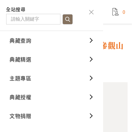
國立臺灣歷史博物館
查
全站搜尋
0
藏品檢
特色館
臺灣與
空間篇
申請說
捐贈流
Open D
典藏概
典藏查詢
藏品資料
典藏查詢
分類瀏
重要古
看得見
時間篇
操作指
我要捐
3D數位
典藏制
陸總政戰部主任江國棟中將參觀山
隴港
典藏精選
一般古
藏品故
人間篇
開始申
常見問
電子書
文物典
10
意見回饋
加入蒐藏
主題專區
世界記
影音專
案件進
典藏網
保存維
典藏授權
熱門藏
常見問
典藏空
文物捐贈
典藏專