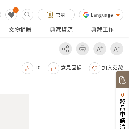
0
官網
Language
文物捐贈
典藏資源
典藏工作
分享
友善列印
增加字級
減
10
意見回饋
加入蒐藏
0
藏品申請清單