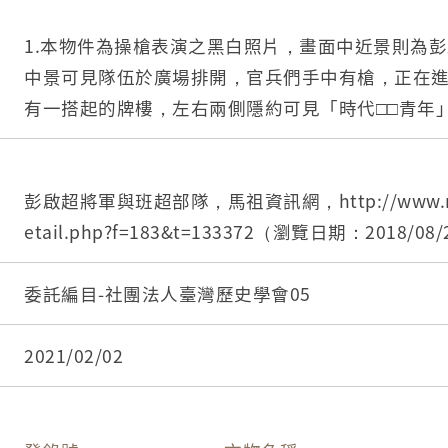
1.本物件為操槍表演之黑白照片，畫面中近景則為
中景可見隊伍於廣場排開，官兵們手中有槍，正在
有一搭起的牌樓，左右兩側隱約可見「時代□□青年
字樣，此景位於梅石休假中心。
2.彭啟超（1913－1982），湖北黃陂人，於民國51
5日擔任馬祖守備指揮部指揮官，並於任職期間（民國
彭啟超將軍與班超部隊，馬祖資訊網，http://www.matsu
為中將，對於馬祖地區有諸多建設，包含完成多項
etail.php?f=183&t=133372（瀏覽日期：2018/08
水泥道路鋪設、天后宮重修、陸軍醫院大廈承建、腰
學校牛奶站供應、開訓漁撈班及獸醫班、協建臺銀
委託編目-社團法人臺灣歷史學會05
眾服務站、擴建北竿機場、修建高登文康中心、埋
路、改善營區及庫儲設備等。
2021/02/02