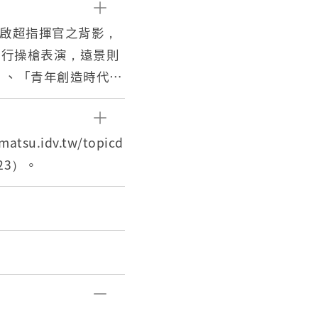
彭啟超指揮官之背影，
進行操槍表演，遠景則
」、「青年創造時代」
年1月1日至54年5月1
52年1月11日）晉升
.idv.tw/topicd
戰備坑道、山隴至馬港
/23）。
山等11座水壩興建、
馬祖分行宿舍及白犬民
設陸上及海底電纜線