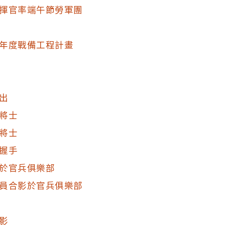
揮官率端午節勞軍團
年度戰備工程計畫
出
將士
將士
握手
於官兵俱樂部
員合影於官兵俱樂部
影