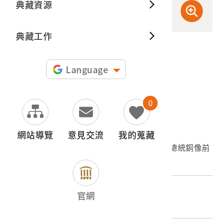
典藏資源
典藏出
典藏工作
申請授權
Language
圖片授權聲明：
0
文物名稱
網站導覽
意見交流
我的蒐藏
彭指揮官與國立政治大學新聞系前線訪問團於總統銅像前
留影
登錄號
官網
2002.007.2634.0015