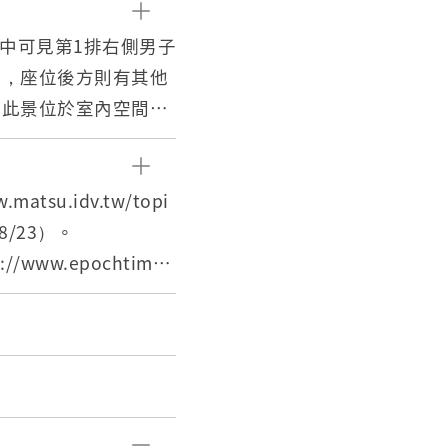
中可見第1排右側男子
杯，座位後方則有其他
，此景位於室內空間，
50年時至馬祖擔任馬祖
職期間對於馬祖地區有
su.idv.tw/topi
08/23）。
中央日報副總編輯劉毅
ww.epochtime
2日晚間返臺，參訪行
2018/10/19）。
記者團昨離馬 指揮官曾