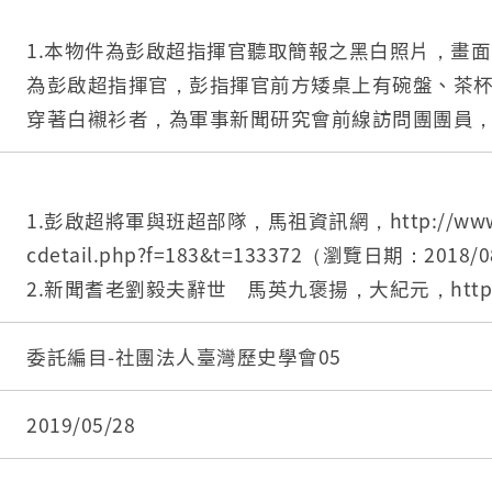
1.本物件為彭啟超指揮官聽取簡報之黑白照片，畫面
為彭啟超指揮官，彭指揮官前方矮桌上有碗盤、茶
穿著白襯衫者，為軍事新聞研究會前線訪問團團員
後方有門窗。
2.彭啟超（1913－1982），湖北黃陂人，於民國
守備指揮部指揮官，並於任職期間晉升為中將，任
1.彭啟超將軍與班超部隊，馬祖資訊網，http://www.mat
諸多建設。
cdetail.php?f=183&t=133372（瀏覽日期：2018/
3.軍事新聞研究會馬祖前向訪問團，一行18人，由
2.新聞耆老劉毅夫辭世 馬英九褒揚，大紀元，http://w
夫出任團長，訪問團於民國52年7月21日抵達，於2
s.com/b5/10/12/20/n3118463.htm（瀏覽日期：
程曾至高登島訪視戰備設施、官兵生活等。
3.不詳，1963/7/23。結束前線兩天訪問 軍事
委託編目-社團法人臺灣歷史學會05
親往碼頭送行，馬祖日報（日刊）。
2019/05/28