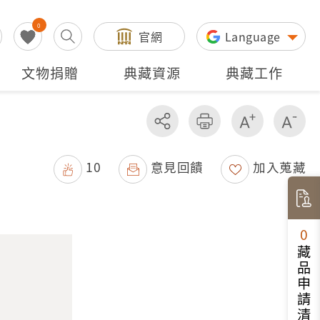
0
官網
Language
文物捐贈
典藏資源
典藏工作
分享
友善列印
增加字級
減
10
意見回饋
加入蒐藏
0
藏品申請清單