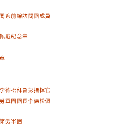
聞系前線訪問團成員
佩戴紀念章
章
李德松拜會彭指揮官
勞軍團團長李德松佩
節勞軍團