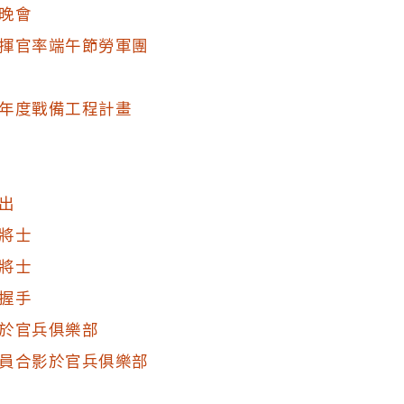
晚會
揮官率端午節勞軍團
年度戰備工程計畫
出
將士
將士
握手
於官兵俱樂部
員合影於官兵俱樂部