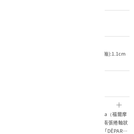
臺北
材質
書籍
尺寸/重量
長度(X軸):29.2cm 寬度(Y軸):22cm 高度(Z軸):1.1cm
重量:331.3g
關鍵字
地景、民俗、臺灣茶
文物描述
本物件為總督府民政部發行的Thé de Formosa（福爾摩
沙茶），此書為線裝書，封面底色為黑色，以兩張捲軸狀
書寫「Thé de Formosa」（福爾摩沙茶）與「DÈPARTE