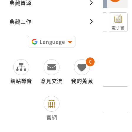
典藏資源
典藏出
典藏工作
申請授權
下載
電子書
圖片授權聲明：
Language
0
文物名稱
臺灣總督府《福爾摩沙茶》
網站導覽
意見交流
我的蒐藏
外文名稱
Thé De Formosa
官網
登錄號
2001.008.0014