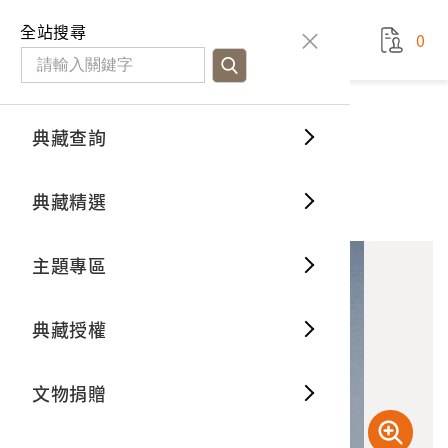
國立臺灣歷史博物館
查
全站搜尋
0
藏品檢
特色館
臺灣與
空間篇
申請說
捐贈流
Open D
典藏概
典藏查詢
藏品資料
典藏查詢
分類瀏
重要古
看得見
時間篇
操作指
我要捐
3D數位
典藏制
臺灣總督府《福爾摩沙茶》
典藏精選
11
意見回饋
加入蒐藏
一般古
藏品故
人間篇
開始申
常見問
電子書
文物典
主題專區
世界記
影音專
案件進
典藏網
保存維
典藏授權
熱門藏
常見問
典藏空
文物捐贈
典藏專