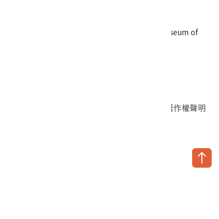
傳真
06-3564981
地址
709025 臺南市安南區長和路一段250號
國立臺灣歷史博物館 著作權所有 © National Museum of
Taiwan History. All Rights reserved.
首頁於2023年12月更版
國立臺灣歷史博物館 Facebook 粉絲頁
國立臺灣歷史博物館 IG
國立臺灣歷史博物館 YouTube 頻道
問卷調查
個資保護
網路著作權聲明
隱私權宣告
網路安全政策