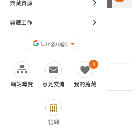
典藏資源
典藏出
典藏工作
申請授權
Language
文物名稱
嘉義汽車客運車票 朴子到溫港
0
登錄號
2020.008.0305.0017
網站導覽
意見交流
我的蒐藏
類別
器物類 > 商業財產 > 彩券
官網
材質
紙質