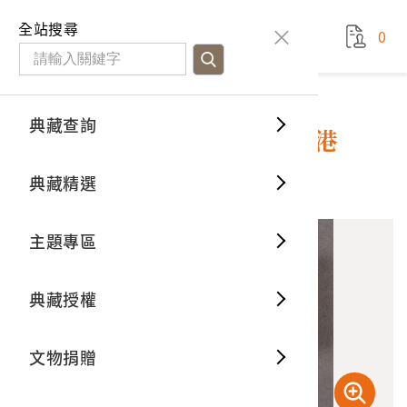
國立臺灣歷史博物館
查
全站搜尋
0
藏品檢
特色館
臺灣與
空間篇
申請說
捐贈流
Open D
典藏概
典藏查詢
藏品資料
典藏查詢
分類瀏
重要古
看得見
時間篇
操作指
我要捐
3D數位
典藏制
嘉義汽車客運車票 朴子到北港
典藏精選
1
意見回饋
加入蒐藏
一般古
藏品故
人間篇
開始申
常見問
電子書
文物典
主題專區
世界記
影音專
案件進
典藏網
保存維
典藏授權
熱門藏
常見問
典藏空
文物捐贈
典藏專