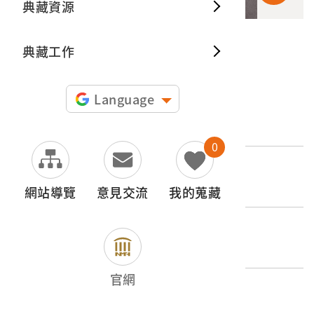
典藏資源
典藏出
典藏工作
申請授權
Language
文物名稱
嘉義汽車客運車票 朴子到北港
0
登錄號
2020.008.0305.0008
網站導覽
意見交流
我的蒐藏
類別
器物類 > 商業財產 > 彩券
官網
材質
紙質