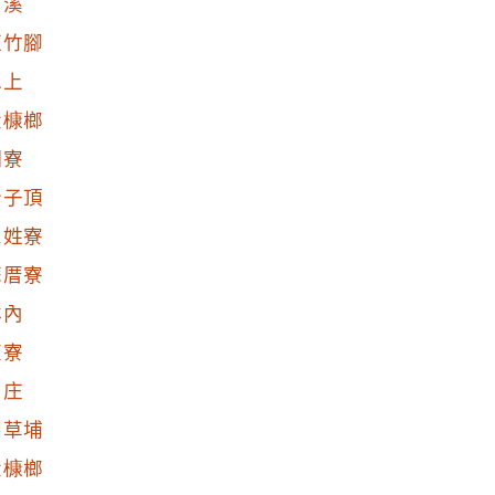
下溪
紅竹腳
水上
大槺榔
網寮
崙子頂
三姓寮
蘇厝寮
林內
東寮
中庄
仙草埔
大槺榔