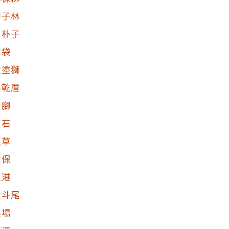
柳子林
到朴子
布袋
大塗獅
溪乾厝
六腳
東石
鹿草
太保
溫港
六斗尾
農場