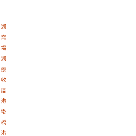
口湖
下崙
鹿場
四湖
湖療
好收
型厝
北港
港墘
頭橋
新港