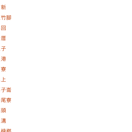
南新
紅竹腳
北回
新厝
溫子
溫港
下寮
水上
栗子崙
港尾寮
蒜頭
過溝
小槺榔