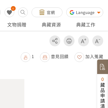
0
官網
Language
文物捐贈
典藏資源
典藏工作
分享
友善列印
增加字級
減
1
意見回饋
加入蒐藏
0
藏品申請清單