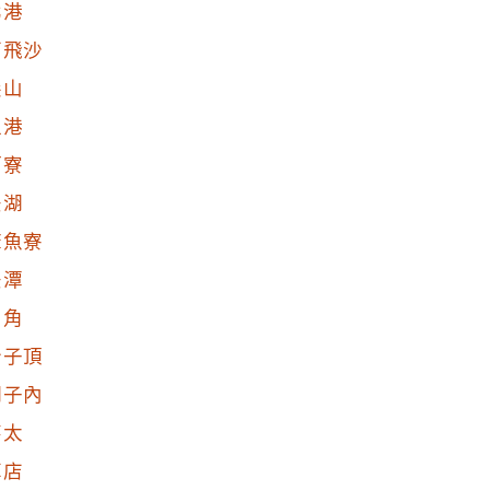
北港
下飛沙
尖山
過港
蚵寮
後湖
麻魚寮
後潭
內角
崙子頂
湖子內
嘉太
草店