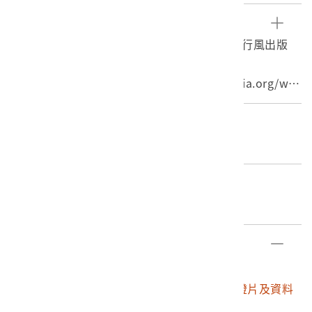
右側有格狀空地。
底片可大致分成正片及負片兩種，其中又可分為黑白及彩
參考資料
色。彩色正片，俗稱幻燈片，在正常之沖洗下，底片會直
1. 蘇若涵，《攝底片．重度迷戀》（臺北：流行風出版
接呈現拍攝時的色彩。
社，2011），頁166-168。
2. 〈底片〉，維基百科， https://zh.wikipedia.org/wik
i/%E5%BA%95%E7%89%87，2016/7/26。
3. 〈淺談底片(一)-底片的分類〉，Blogger， http://ligh
編目者
tbarphotography.blogspot.tw/2013/04/blog-post_2
石文誠
2.html，2016/7/26。
編目日期
2019/12/10
部件清單
登錄號
文物名稱
2017.025.0188
臺中霧社一帶彩色幻燈片及資料
夾