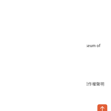
電話
06-3568889
傳真
06-3564981
地址
709025 臺南市安南區長和路一段250號
國立臺灣歷史博物館 著作權所有 © National Museum of
Taiwan History. All Rights reserved.
首頁於2023年12月更版
國立臺灣歷史博物館 Facebook 粉絲頁
國立臺灣歷史博物館 IG
國立臺灣歷史博物館 YouTube 頻道
問卷調查
個資保護
網路著作權聲明
隱私權宣告
網路安全政策