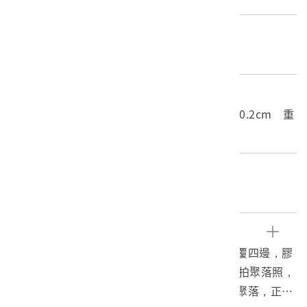
材質
底片
尺寸/重量
長度(X軸):10cm 寬度(Y軸):8cm 高度(Z軸):0.2cm 重
量:5.4g
關鍵字
戰後、正片、聚落、黑瓦屋頂
文物描述
本文物為戰後時期之彩色正片，正片以膠框包覆四邊，膠
框下方以鉛筆寫有「1980.2」。正片影像為俯拍聚落照，
影像由遠至近為雲霧繚繞的山脈及黑瓦屋頂的聚落，正片