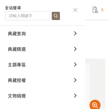
國立臺灣歷史博物館
查
全站搜尋
0
藏品檢
特色館
臺灣與
空間篇
申請說
捐贈流
Open D
典藏概
典藏查詢
藏品資料
典藏查詢
分類瀏
重要古
看得見
時間篇
操作指
我要捐
3D數位
典藏制
1980年聚落幻燈片
典藏精選
1
意見回饋
加入蒐藏
一般古
藏品故
人間篇
開始申
常見問
電子書
文物典
主題專區
世界記
影音專
案件進
典藏網
保存維
典藏授權
熱門藏
常見問
典藏空
文物捐贈
典藏專