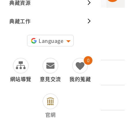
典藏資源
典藏出
典藏工作
申請授權
Language
文物名稱
1980年聚落幻燈片
0
登錄號
2017.025.0188.0043
網站導覽
意見交流
我的蒐藏
類別
影音類 > 攝影資料 >
官網
歷史分期
1965-（1965迄今）