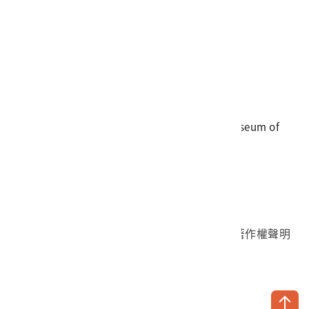
電話
06-3568889
傳真
06-3564981
地址
709025 臺南市安南區長和路一段250號
國立臺灣歷史博物館 著作權所有 © National Museum of
Taiwan History. All Rights reserved.
首頁於2023年12月更版
國立臺灣歷史博物館 Facebook 粉絲頁
國立臺灣歷史博物館 IG
國立臺灣歷史博物館 YouTube 頻道
問卷調查
個資保護
網路著作權聲明
隱私權宣告
網路安全政策