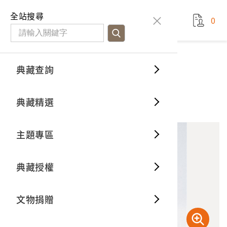
國立臺灣歷史博物館
查
全站搜尋
0
藏品檢
特色館
臺灣與
空間篇
申請說
捐贈流
Open D
典藏概
典藏查詢
藏品資料
典藏查詢
分類瀏
重要古
看得見
時間篇
操作指
我要捐
3D數位
典藏制
遠望荷戈社花崗山之幻燈片
典藏精選
1
意見回饋
加入蒐藏
一般古
藏品故
人間篇
開始申
常見問
電子書
文物典
主題專區
世界記
影音專
案件進
典藏網
保存維
典藏授權
熱門藏
常見問
典藏空
文物捐贈
典藏專