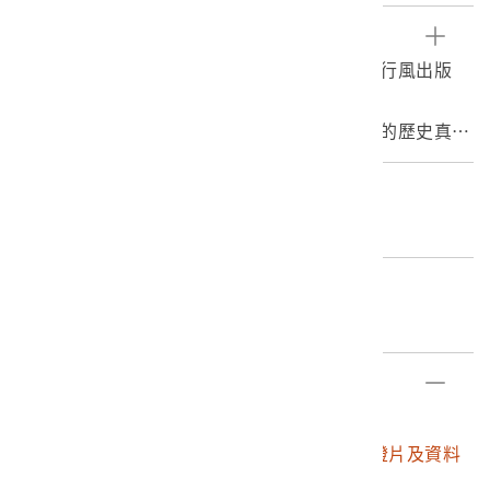
攝，鏡頭下方為梯狀開發。
花岡山，因山形像富士山，又位於荷戈社，故名荷戈富士
參考資料
山。霧社事件發生後，花岡一郎及二郎在面對日本及族群
1. 蘇若涵，《攝底片．重度迷戀》（臺北：流行風出版
間出現矛盾，因而自殺。日人為紀念兩人行為，故將此山
社，2011），頁166-168。
命名為花岡山。
2. 郭明正，《真相．巴萊：《賽德克．巴萊》的歷史真相
與隨拍札記》（臺北：遠流，2011），頁158。
3. 下山一著，下山操子譯，《流轉家族：泰雅公主媽媽、
編目者
日本警察爸爸和我的故事》（臺北：遠流，2011），頁2
石文誠
10。
4. 〈南投仁愛花崗山、雲龍橋、廬山溫泉〉，Tony的自
編目日期
然人文旅記， http://www.tonyhuang39.com/tony/to
2019/12/10
ny1204.html，2016/7/26。
部件清單
登錄號
文物名稱
2017.025.0188
臺中霧社一帶彩色幻燈片及資料
夾