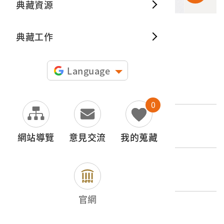
典藏資源
典藏出
典藏工作
申請授權
Language
文物名稱
遠望荷戈社花崗山之幻燈片
0
登錄號
2017.025.0188.0018
網站導覽
意見交流
我的蒐藏
類別
影音類 > 攝影資料 > 圖書文獻類
官網
歷史分期
1945-1965（二戰後初期）