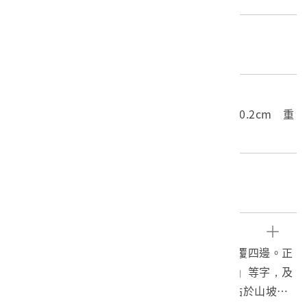
材質
底片
尺寸/重量
長度(X軸):10cm 寬度(Y軸):8cm 高度(Z軸):0.2cm 重
量:5.5g
關鍵字
戰後、正片、花岡山、荷戈社
文物描述
本文物為戰後時期之彩色正片，正片以膠框包覆四邊。正
片下方以鉛筆寫有「ホーゴー……花岡山望む」等字，及
「54.10」。正片遠方為層疊的山脈，拍攝者站於山坡拍