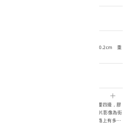
材質
底片
尺寸/重量
長度(X軸):10cm 寬度(Y軸):8cm 高度(Z軸):0.2cm 重
量:5.4g
關鍵字
戰後、正片、霧社、櫻都
文物描述
本文物為戰後時期之彩色正片，正片以膠框包覆四邊，膠
框下方以鉛筆寫有「1980.2」、「霧社」。正片影像為街
景照，聚落道路非柏油路，街道兩側有建物，路上有多輛