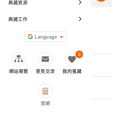
典藏資源
典藏出
典藏工作
申請授權
Language
文物名稱
1980年霧社街景幻燈片
0
登錄號
2017.025.0188.0038
網站導覽
意見交流
我的蒐藏
類別
影音類 > 攝影資料 >
官網
歷史分期
1965-（1965迄今）