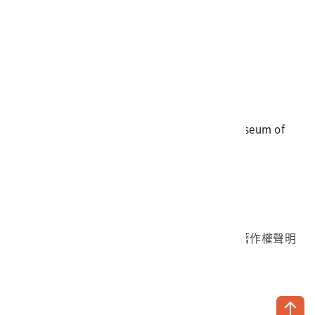
電話
06-3568889
傳真
06-3564981
地址
709025 臺南市安南區長和路一段250號
國立臺灣歷史博物館 著作權所有 © National Museum of
Taiwan History. All Rights reserved.
首頁於2023年12月更版
國立臺灣歷史博物館 Facebook 粉絲頁
國立臺灣歷史博物館 IG
國立臺灣歷史博物館 YouTube 頻道
問卷調查
個資保護
網路著作權聲明
隱私權宣告
網路安全政策