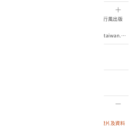
汽車及行人。建物招牌有「大飯店」、「合歡山名產」。
霧社位於南投縣仁愛鄉，海拔1148公尺，有櫻都的美稱。
參考資料
底片可大致分成正片及負片兩種，其中又可分為黑白及彩
1. 蘇若涵，《攝底片．重度迷戀》（臺北：流行風出版
色。彩色正片，俗稱幻燈片，在正常之沖洗下，底片會直
社，2011），頁166-168。
接呈現拍攝時的色彩。
2. 〈霧社〉，中華民國交通部觀光局，http://taiwan.ne
t.tw/m1.aspx?sNo=0001114&id=10856，2016/7/26。
3. 〈淺談底片(一)-底片的分類〉，Blogger，http://light
編目者
barphotography.blogspot.tw/2013/04/blog-post_22.
石文誠
html，2016/7/26。
編目日期
2019/12/10
部件清單
登錄號
文物名稱
2017.025.0188
臺中霧社一帶彩色幻燈片及資料
夾