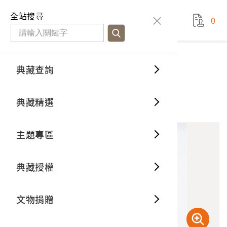
國立臺灣歷史博物館
查
全站搜尋
0
藏品檢
特色館
臺灣與
空間篇
申請說
捐贈流
Open D
典藏概
典藏查詢
藏品資料
典藏查詢
分類瀏
重要古
看得見
時間篇
操作指
我要捐
3D數位
典藏制
1980年霧社街景幻燈片
典藏精選
1
意見回饋
加入蒐藏
一般古
藏品故
人間篇
開始申
常見問
電子書
文物典
主題專區
世界記
影音專
案件進
典藏網
保存維
典藏授權
熱門藏
常見問
典藏空
文物捐贈
典藏專