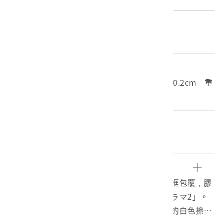
材質
底片
尺寸/重量
長度(X軸):10cm 寬度(Y軸):8cm 高度(Z軸):0.2cm 重
量:5.4g
關鍵字
戰後、正片、幻燈片、全景
文物描述
本文物為戰後時期之彩色正片，正片四周以膠框包覆，膠
框多處有鐵鏽色的斑點，圖片下方寫有「パノラマ2」。
正片內容為一山林風景照，正片中央有大面積的白色擦