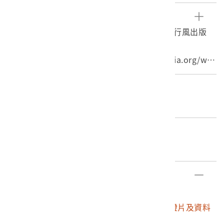
痕。
底片可大致分成正片及負片兩種，其中又可分為黑白及彩
參考資料
色。彩色正片，俗稱幻燈片，在正常之沖洗下，底片會直
1. 蘇若涵，《攝底片．重度迷戀》（臺北：流行風出版
接呈現拍攝時的色彩。
社，2011），頁166-168。
2. 〈底片〉，維基百科， https://zh.wikipedia.org/wik
i/%E5%BA%95%E7%89%87，2016/7/26。
3. 〈淺談底片(一)-底片的分類〉，Blogger，http://light
編目者
barphotography.blogspot.tw/2013/04/blog-post_22.
石文誠
html，2016/7/26。
編目日期
2019/12/10
部件清單
登錄號
文物名稱
2017.025.0188
臺中霧社一帶彩色幻燈片及資料
夾