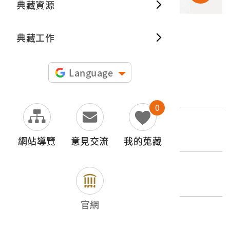
典藏資源
典藏出
典藏工作
申請授權
Language
文物名稱
山林全景照之幻燈片
0
登錄號
2017.025.0188.0002
網站導覽
意見交流
我的蒐藏
類別
影音類 > 攝影資料 > 圖書文獻類
官網
歷史分期
1965-（1965迄今）