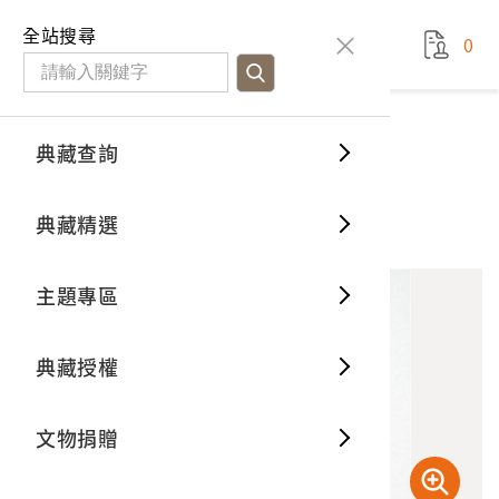
國立臺灣歷史博物館
查
全站搜尋
0
藏品檢
特色館
臺灣與
空間篇
申請說
捐贈流
Open D
典藏概
典藏查詢
藏品資料
典藏查詢
分類瀏
重要古
看得見
時間篇
操作指
我要捐
3D數位
典藏制
山林全景照之幻燈片
典藏精選
1
意見回饋
加入蒐藏
一般古
藏品故
人間篇
開始申
常見問
電子書
文物典
主題專區
世界記
影音專
案件進
典藏網
保存維
典藏授權
熱門藏
常見問
典藏空
文物捐贈
典藏專