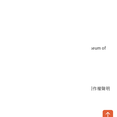
電話
06-3568889
傳真
06-3564981
地址
709025 臺南市安南區長和路一段250號
國立臺灣歷史博物館 著作權所有 © National Museum of
Taiwan History. All Rights reserved.
首頁於2023年12月更版
國立臺灣歷史博物館 Facebook 粉絲頁
國立臺灣歷史博物館 IG
國立臺灣歷史博物館 YouTube 頻道
問卷調查
個資保護
網路著作權聲明
隱私權宣告
網路安全政策